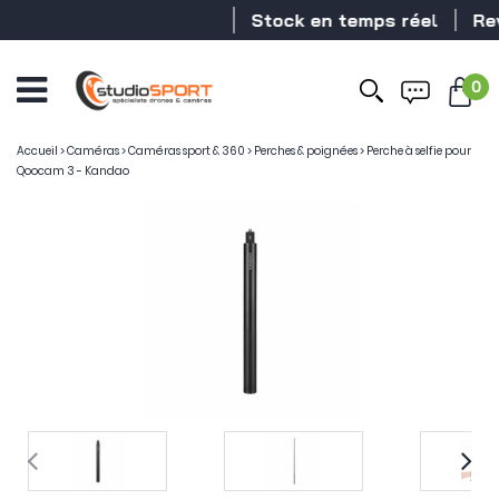
Stock en temps réel
Reve
0
Accueil
>
Caméras
>
Caméras sport & 360
>
Perches & poignées
>
Perche à selfie pour
Qoocam 3 - Kandao