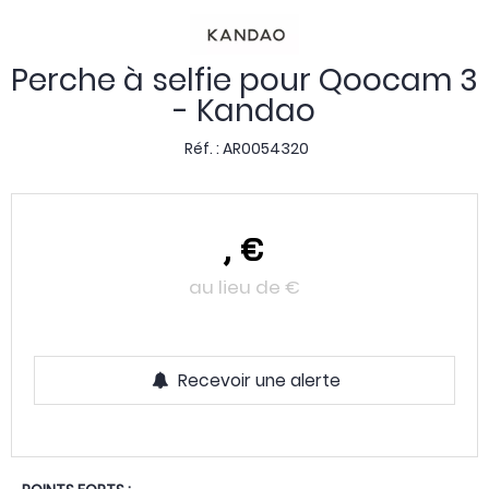
Perche à selfie pour Qoocam 3
- Kandao
Réf. :
AR0054320
,
€
au lieu de
€
Recevoir une alerte