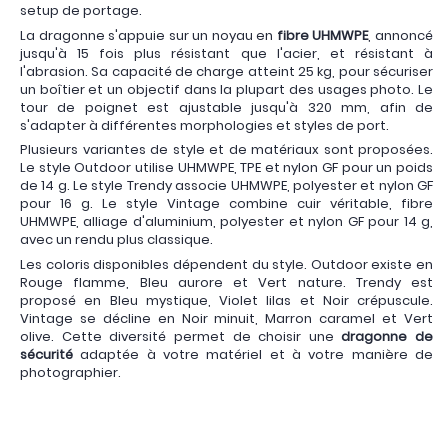
setup de portage.
La dragonne s'appuie sur un noyau en
fibre UHMWPE
, annoncé
jusqu'à 15 fois plus résistant que l'acier, et résistant à
l'abrasion. Sa capacité de charge atteint 25 kg, pour sécuriser
un boîtier et un objectif dans la plupart des usages photo. Le
tour de poignet est ajustable jusqu'à 320 mm, afin de
s'adapter à différentes morphologies et styles de port.
Plusieurs variantes de style et de matériaux sont proposées.
Le style Outdoor utilise UHMWPE, TPE et nylon GF pour un poids
de 14 g. Le style Trendy associe UHMWPE, polyester et nylon GF
pour 16 g. Le style Vintage combine cuir véritable, fibre
UHMWPE, alliage d'aluminium, polyester et nylon GF pour 14 g,
avec un rendu plus classique.
Les coloris disponibles dépendent du style. Outdoor existe en
Rouge flamme, Bleu aurore et Vert nature. Trendy est
proposé en Bleu mystique, Violet lilas et Noir crépuscule.
Vintage se décline en Noir minuit, Marron caramel et Vert
olive. Cette diversité permet de choisir une
dragonne de
sécurité
adaptée à votre matériel et à votre manière de
photographier.