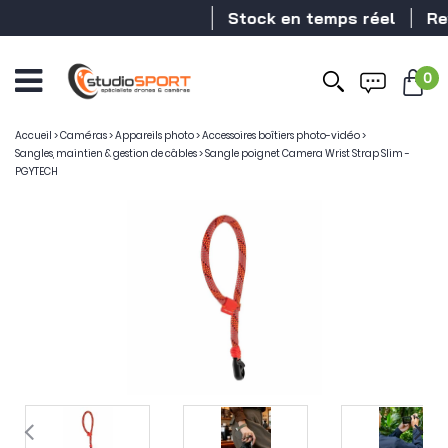
Stock en temps réel
Reven
0
Accueil
>
Caméras
>
Appareils photo
>
Accessoires boîtiers photo-vidéo
>
Sangles, maintien & gestion de câbles
>
Sangle poignet Camera Wrist Strap Slim -
PGYTECH