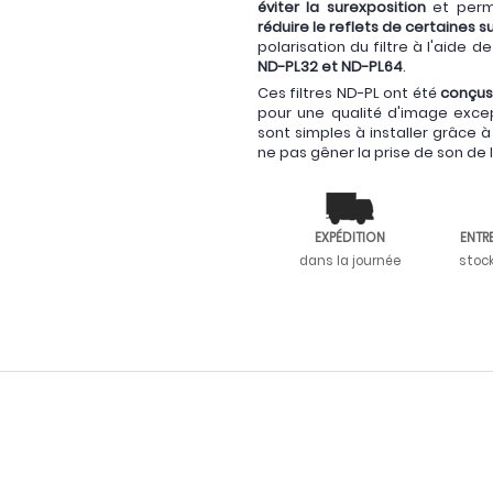
éviter la surexposition
et per
réduire le reflets de certaines 
polarisation du filtre à l'aide d
ND-PL32 et ND-PL64
.
Ces filtres ND-PL ont été
conçus
pour une qualité d'image exce
sont simples à installer grâce 
ne pas gêner la prise de son de
EXPÉDITION
ENTR
dans la journée
stoc