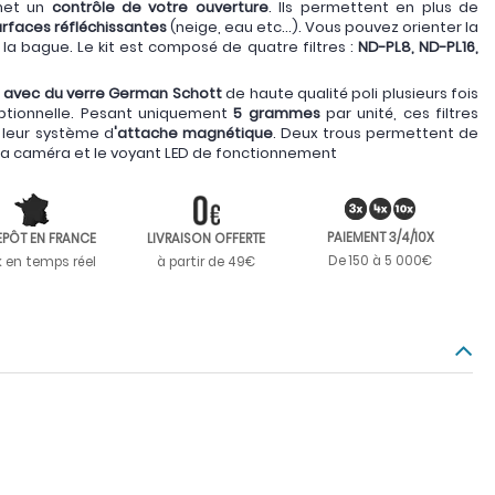
met un
contrôle de votre ouverture
. Ils permettent en plus de
surfaces réfléchissantes
(neige, eau etc...). Vous pouvez orienter la
e la bague. Le kit est composé de quatre filtres :
ND-PL8, ND-PL16,
 avec du verre German Schott
de haute qualité poli plusieurs fois
ptionnelle. Pesant uniquement
5 grammes
par unité, ces filtres
à leur système d
'attache magnétique
. Deux trous permettent de
 la caméra et le voyant LED de fonctionnement
PAIEMENT 3/4/10X
EPÔT EN FRANCE
LIVRAISON OFFERTE
De 150 à 5 000€
k en temps réel
à partir de 49€