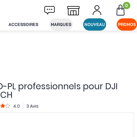
0
vraison offerte dès 49€ d'achat
Expédition
ACCESSOIRES
MARQUES
NOUVEAU
PROMOS
 ND-PL professionnels pour DJI
ECH
4.0
3 Avis