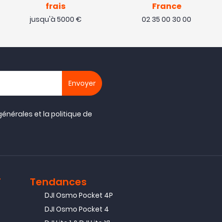
frais
France
jusqu'à 5000 €
02 35 00 30 00
générales
et la
politique de
T
Tendances
DJI Osmo Pocket 4P
DJI Osmo Pocket 4