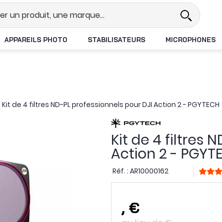
Revendeur DJI N°1 en France
Li
APPAREILS PHOTO
STABILISATEURS
MICROPHONES
>
Kit de 4 filtres ND-PL professionnels pour DJI Action 2 - PGYTECH
Kit de 4 filtres
Action 2 - PGYT
Réf. :
AR10000162
,
€