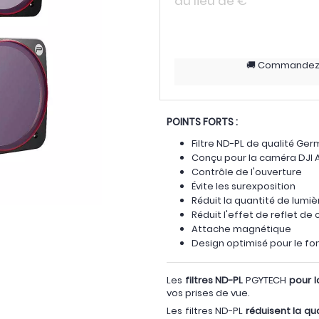
au lieu de
€
Commande
POINTS FORTS :
Filtre ND-PL de qualité Ge
Conçu pour la caméra DJI A
Contrôle de l'ouverture
Évite les surexposition
Réduit la quantité de lumiè
Réduit l'effet de reflet de
Attache magnétique
Design optimisé pour le f
Les
filtres ND-PL
PGYTECH
pour l
vos prises de vue.
Les filtres ND-PL
réduisent la qu