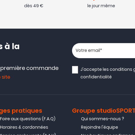
dès 49 €
le jour même
 à la
Votre adresse email
e première commande
J'accepte les
conditions 
 site
confidentialité
ges pratiques
Groupe studioSPOR
Foire aux questions (F.A.Q)
Qui sommes-nous ?
Horaires & cordonnées
Rejoindre l'équipe