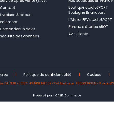
Service après vente (S.A.V)
Nos boutiques en France
Boutique studioSPORT
Contact
Boulogne Billancourt
Livraison & retours
L’Atelier FPV studioSPORT
Paiement
Bureau d’études ABOT
Demander un devis
Avis clients
Sécurité des données
|
|
|
gales
Politique de confidentialité
Cookies
rtifiée ISO 9001 - SIRET : 49504913200105 - TVA IntraComm : FR02495049132 - © studioS
-
Propulsé par
OASIS Commerce