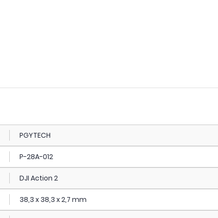
PGYTECH
P-28A-012
DJI Action 2
38,3 x 38,3 x 2,7 mm