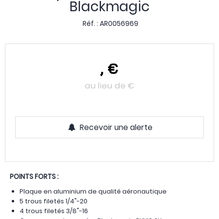
Blackmagic
Réf. :
AR0056969
,
€
au lieu de
€
Recevoir une alerte
POINTS FORTS :
Plaque en aluminium de qualité aéronautique
5 trous filetés 1/4"-20
4 trous filetés 3/8"-16