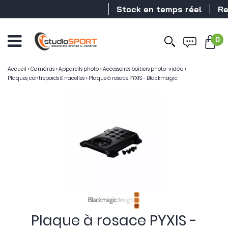
Stock en temps réel
Reve
0
Accueil
>
Caméras
>
Appareils photo
>
Accessoires boîtiers photo-vidéo
>
Plaques, contrepoids & nacelles
>
Plaque à rosace PYXIS - Blackmagic
Plaque à rosace PYXIS -