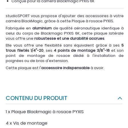
Conçue pour la caméra Blackmagic PYXIS 6K
studioSPORT vous propose d'ajouter des accessoires à votre
caméra BlackMagic, grâce à cette Plaque à rosace PYXIS.
Fabriquée en
aluminium
de qualité aéronautique identique à
celui du corps de Blackmagic PYXIS 6K, cette plaque latérale
vous offre une
robustesse et une durabilité accrues
.
Elle vous offre une flexibilité sans équivalent grâce à ses
5
trous filetés 1/4"-20
, ses
4 points de montage 3/8"-16
et son
point de montage de rosace dédié à l'installation de
poignées ou de bras d'extension.
Cette plaque est l'
accessoire indispensable
à avoir.
CONTENU DU PRODUIT
1 x Plaque Blackmagic à rosace PYXIS
4 x Vis de montage