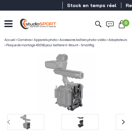
Stock en temps réel
Reve
0
Accueil
>
Caméras
>
Appareils photo
>
Accessoires boîtiers photo-vidéo
>
Adaptateurs
>
Plaque de montage 4505B pour batterie V-Mount - SmallRig