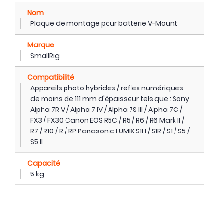
Nom
Plaque de montage pour batterie V-Mount
Marque
SmallRig
Compatibilité
Appareils photo hybrides / reflex numériques
de moins de 111 mm d'épaisseur tels que : Sony
Alpha 7R V / Alpha 7 IV / Alpha 7S III / Alpha 7C /
FX3 / FX30 Canon EOS R5C / R5 / R6 / R6 Mark II /
R7 / R10 / R / RP Panasonic LUMIX S1H / S1R / S1 / S5 /
S5 II
Capacité
5 kg