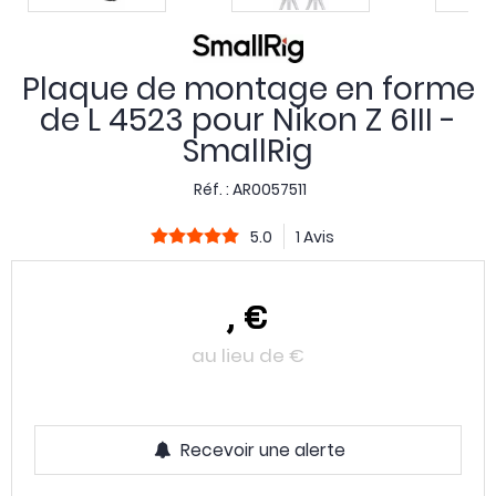
Plaque de montage en forme
de L 4523 pour Nikon Z 6III -
SmallRig
Réf. :
AR0057511
5.0
1 Avis
,
€
au lieu de
€
Recevoir une alerte