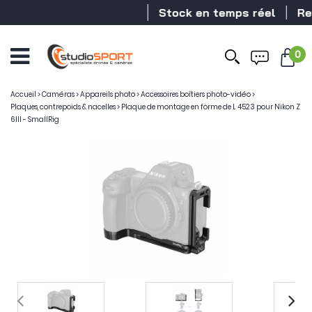
Stock en temps réel
Reve
0
Accueil
>
Caméras
>
Appareils photo
>
Accessoires boîtiers photo-vidéo
>
Plaques, contrepoids & nacelles
>
Plaque de montage en forme de L 4523 pour Nikon Z
6III - SmallRig