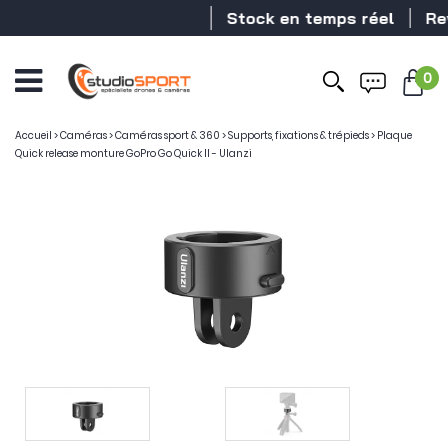
Stock en temps réel
Reve
0
Accueil
>
Caméras
>
Caméras sport & 360
>
Supports, fixations & trépieds
>
Plaque
Quick release monture GoPro Go Quick II - Ulanzi