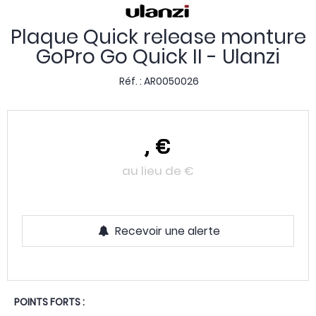
Plaque Quick release monture
GoPro Go Quick II - Ulanzi
Réf. :
AR0050026
,
€
au lieu de
€
Recevoir une alerte
POINTS FORTS :