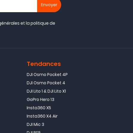
générales
et la
politique de
Tendances
DJI Osmo Pocket 4P
DJI Osmo Pocket 4
DJI Lito 1 & DJI Lito X1
GoPro Hero 13
Insta360 X5
Insta360 X4 Air
DJI Mic 3
DJI RS5