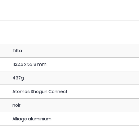
Tilta
1122.5 x 53.8 mm
437g
Atomos Shogun Connect
noir
Alliage aluminium