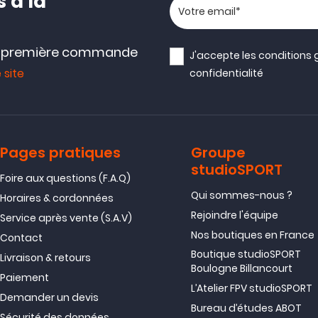
 à la
Votre adresse email
e première commande
J'accepte les
conditions 
 site
confidentialité
Pages pratiques
Groupe
studioSPORT
Foire aux questions (F.A.Q)
Qui sommes-nous ?
Horaires & cordonnées
Rejoindre l'équipe
Service après vente (S.A.V)
Nos boutiques en France
Contact
Boutique studioSPORT
Livraison & retours
Boulogne Billancourt
Paiement
L’Atelier FPV studioSPORT
Demander un devis
Bureau d’études ABOT
Sécurité des données