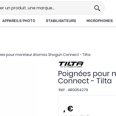
l
Revendeur DJI N°1 en France
L
APPAREILS PHOTO
STABILISATEURS
MICROPHONES
ées pour moniteur Atomos Shogun Connect - Tilta
Poignées pour 
Connect - Tilta
Réf. :
AR0054279
,
€