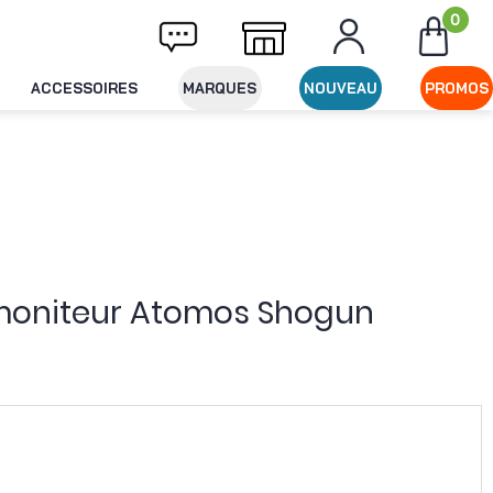
0
ivraison offerte dès 49€ d'achat
Expéditi
ACCESSOIRES
MARQUES
NOUVEAU
PROMOS
moniteur Atomos Shogun