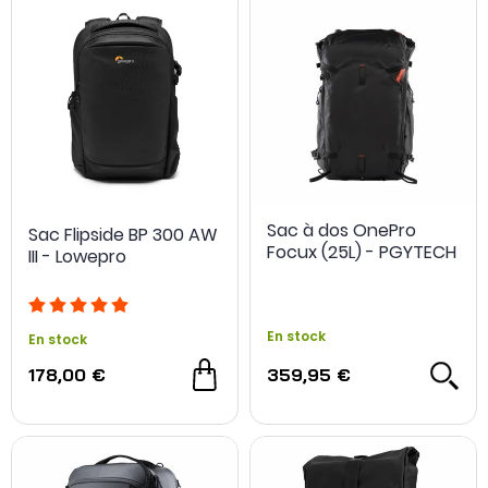
Les supports de stockage méritent la même attention.
Boîtes et porte-cartes accueillent les formats SD,
microSD, CFexpress ou XQD et évitent qu’une carte
pleine ne se mélange avec celles qui attendent
encore d’être utilisées.
Sac à dos OnePro
Sac Flipside BP 300 AW
Focux (25L) - PGYTECH
III - Lowepro
En stock
En stock
178,00 €
359,95 €