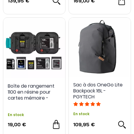
139,95 €
169,00 €
Sac à dos OneGo Lite
Boîte de rangement
Backpack 16L -
1100 en résine pour
PGYTECH
cartes mémoire -
HPRC
En stock
En stock
19,00 €
109,95 €