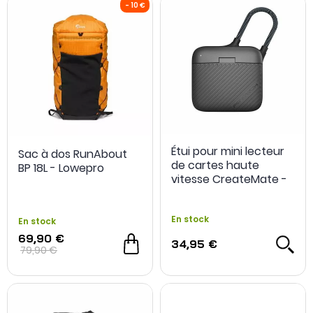
Étui pour mini lecteur
Sac à dos RunAbout
de cartes haute
BP 18L - Lowepro
vitesse CreateMate -
PGYTECH
En stock
En stock
69,90 €
34,95 €
79,90 €