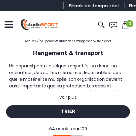
Stock en temps réel
Revendeur DJ
0
Accueil
>
Équipements universels
>
Rangement & transport
Rangement & transport
Un appareil photo, quelques objectifs, un drone, un
ordinateur, des cartes mémoire et leurs câbles : dès
que le matériel se multiplie, son organisation devient
aussi importante que sa protection. Les
sacs et
solutions de rangement pour matériel photo et vidéo
Voir plus
permettent de transporter un équipement complet ou
de garder chaque petit accessoire à sa place.
TRIER
Cette catégorie réunit des sacs à dos, sacoches,
slings, sacs de voyage et valises rigides, mais aussi
des pochettes techniques, cubes de rangement et
64 articles sur
109
boîtes pour cartes mémoire.
Du petit support de