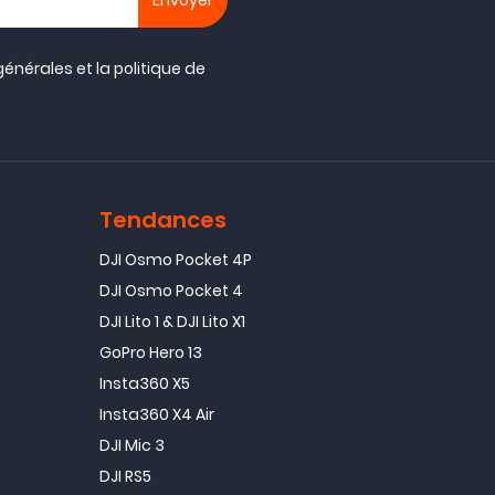
générales
et la
politique de
Tendances
DJI Osmo Pocket 4P
DJI Osmo Pocket 4
DJI Lito 1 & DJI Lito X1
GoPro Hero 13
Insta360 X5
Insta360 X4 Air
DJI Mic 3
DJI RS5