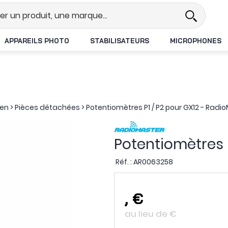
l
Revendeur DJI N°1 en France
APPAREILS PHOTO
STABILISATEURS
MICROPHONES
ien
>
Pièces détachées
>
Potentiomètres P1 / P2 pour GX12 - Radi
Potentiomètres 
Réf. :
AR0063258
,
€
au lieu de
€