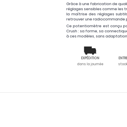
Grâce à une fabrication de qualit
réglages sensibles comme les tr
la maîtrise des réglages subti
retrouver une radiocommande p
Ce potentiomètre est conçu pou
Crush : sa forme, sa connectiqu
à ces modèles, sans adaptation 
EXPÉDITION
ENTR
dans la journée
stoc