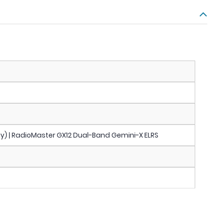
ey) | RadioMaster GX12 Dual-Band Gemini-X ELRS