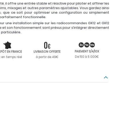
é, il offre une entrée stable et réactive pour piloter et affiner les
ims, mixages et autres paramètres ajustables. Vous gardez ainsi
ls, que ce soit pour optimiser une configuration ou simplement
arfaitement fonctionnelle.
r une installation simple sur les radiocommandes GX12 et GX12
e et son fonctionnement sont prévus pour s’intégrer directement
particulière.
PAIEMENT 3/4/10X
EPÔT EN FRANCE
LIVRAISON OFFERTE
De 150 à 5 000€
k en temps réel
à partir de 49€