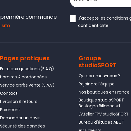
e première commande
J'accepte les
conditions 
 site
confidentialité
Pages pratiques
Groupe
studioSPORT
Foire aux questions (F.A.Q)
Qui sommes-nous ?
Horaires & cordonnées
Rejoindre l'équipe
Service après vente (S.A.V)
Nos boutiques en France
Contact
Boutique studioSPORT
Livraison & retours
Boulogne Billancourt
Paiement
L’Atelier FPV studioSPORT
Demander un devis
Bureau d’études ABOT
Sécurité des données
Avis clients