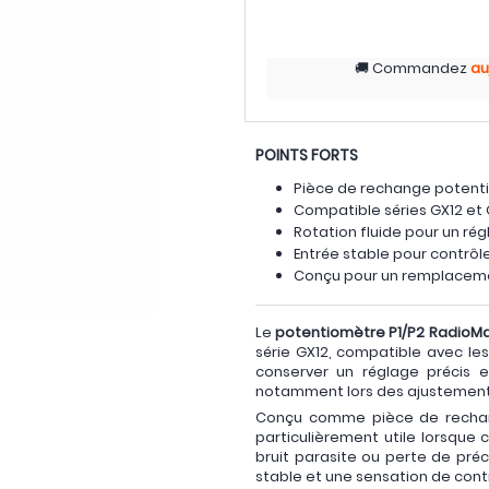
Commandez
au
POINTS FORTS
Pièce de rechange potenti
Compatible séries GX12 et 
Rotation fluide pour un rég
Entrée stable pour contrôl
Conçu pour un remplaceme
Le
potentiomètre P1/P2 RadioMa
série GX12, compatible avec le
conserver un réglage précis 
notamment lors des ajustements 
Conçu comme pièce de recha
particulièrement utile lorsque c
bruit parasite ou perte de pr
stable et une sensation de cont