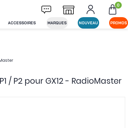
0
Livraison offerte dès 49€ d'achat
Expéditi
ACCESSOIRES
MARQUES
NOUVEAU
PROMOS
oMaster
P1 / P2 pour GX12 - RadioMaster