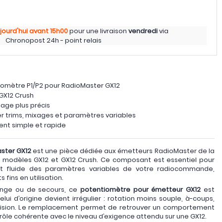
jourd'hui
avant 15h00
pour une livraison
vendredi
via
Chronopost 24h - point relais
omètre P1/P2 pour RadioMaster GX12
GX12 Crush
lage plus précis
er trims, mixages et paramètres variables
nt simple et rapide
ster GX12
est une pièce dédiée aux émetteurs RadioMaster de la
s modèles GX12 et GX12 Crush. Ce composant est essentiel pour
et fluide des paramètres variables de votre radiocommande,
fins en utilisation.
nge ou de secours, ce
potentiomètre pour émetteur GX12
est
elui d’origine devient irrégulier : rotation moins souple, à-coups,
écision. Le remplacement permet de retrouver un comportement
rôle cohérente avec le niveau d’exigence attendu sur une GX12.