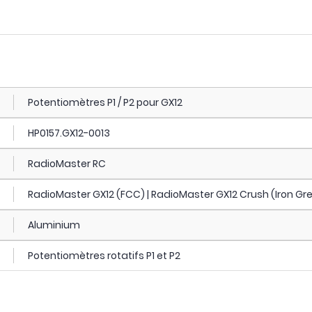
Potentiomètres P1 / P2 pour GX12
HP0157.GX12-0013
RadioMaster RC
RadioMaster GX12 (FCC) | RadioMaster GX12 Crush (Iron Gr
Aluminium
Potentiomètres rotatifs P1 et P2