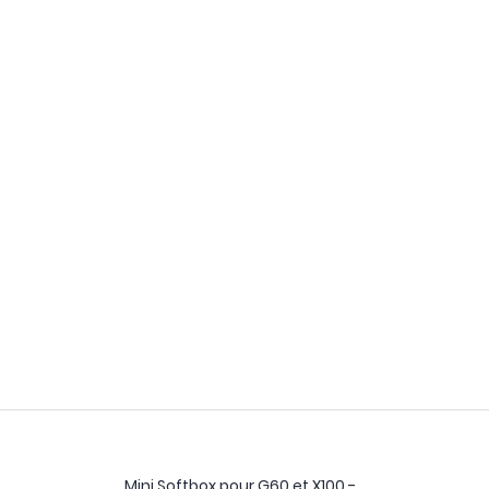
Mini Softbox pour G60 et X100 -