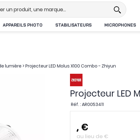
Revendeur DJI N°1 en France
L
APPAREILS PHOTO
STABILISATEURS
MICROPHONES
de lumière
>
Projecteur LED Molus X100 Combo - Zhiyun
Projecteur LED 
Réf. :
AR0053411
,
€
au lieu de
€