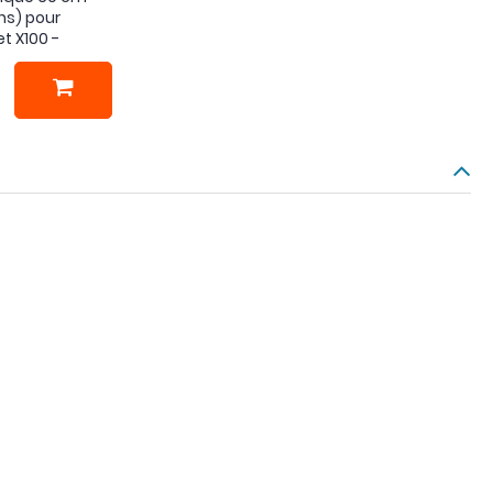
s) pour
t X100 -