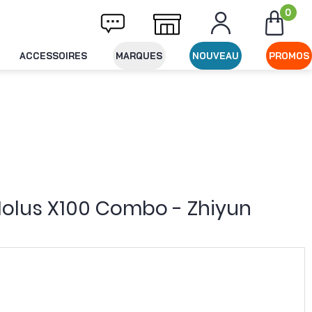
0
ivraison offerte dès 49€ d'achat
Expéditio
ACCESSOIRES
MARQUES
NOUVEAU
PROMOS
Molus X100 Combo - Zhiyun