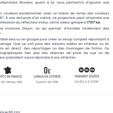
daptateur Bowens, quant à lui, vous permettra d'ajouter une
s couleurs exceptionnel, avec un indice de rendu des couleurs
e 97. À une distance d'un mètre, ce projecteur peut atteindre une
'utilisation du réflecteur inclus, cette valeur grimpe à
17317 lux
.
ne monture Zhiyun, ce qui permet d'installer facilement des
.
ilisé seul ou en groupe pour créer un setup complet répondant à
airage. Que ce soit pour des besoins vidéos en intérieur ou en
ions en direct, des reportages ou des tournages de fiction. Ou
ographiques tels que des séances de prise de vue ou de
ur polyvalent saura répondre à vos attentes.
PAIEMENT 3/4/10X
EPÔT EN FRANCE
LIVRAISON OFFERTE
De 150 à 5 000€
k en temps réel
à partir de 49€
lique 60 cm