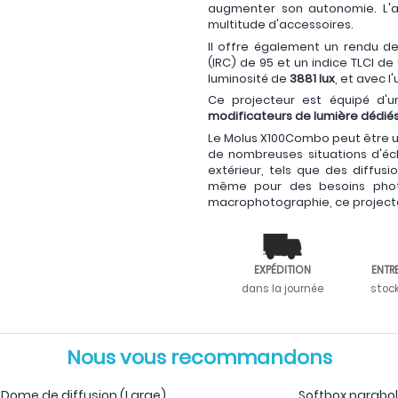
augmenter son autonomie. L'a
multitude d'accessoires.
Il offre également un rendu de
(IRC) de 95 et un indice TLCI d
luminosité de
3881 lux
, et avec l
Ce projecteur est équipé d'u
modificateurs de lumière dédiés
Le Molus X100Combo peut être ut
de nombreuses situations d'écl
extérieur, tels que des diffus
même pour des besoins phot
macrophotographie, ce projecte
EXPÉDITION
ENTR
dans la journée
stoc
Nous vous recommandons
Dome de diffusion (Large)
Softbox parabo