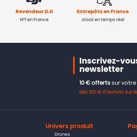
Revendeur DJI
Entrepôts en France
N°1 en France
stock en temps réel
Inscrivez-vous
newsletter
10 € offerts
sur votr
dès 100 € d’achats sur le
Univers produit
Pa
Drones