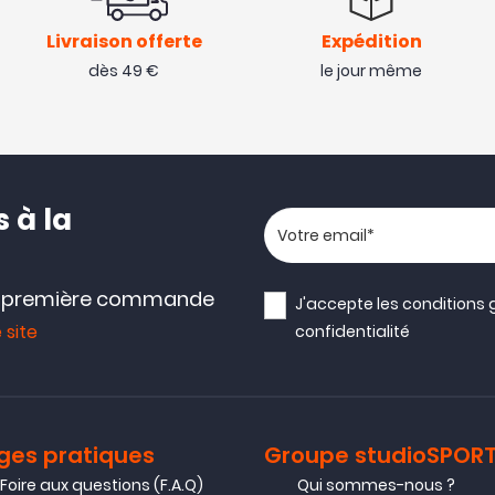
Livraison offerte
Expédition
dès 49 €
le jour même
 à la
Votre adresse email
e première commande
J'accepte les
conditions 
 site
confidentialité
ges pratiques
Groupe studioSPOR
Foire aux questions (F.A.Q)
Qui sommes-nous ?