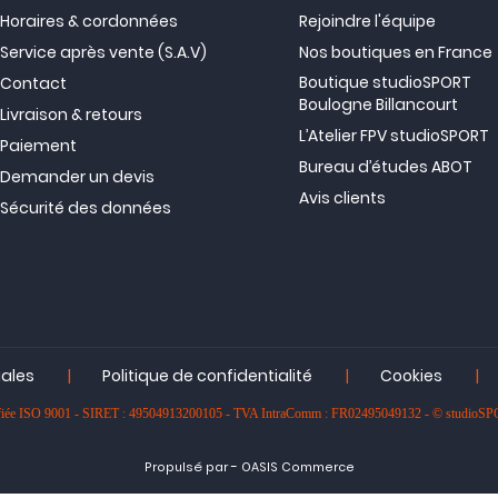
Horaires & cordonnées
Rejoindre l'équipe
Service après vente (S.A.V)
Nos boutiques en France
Boutique studioSPORT
Contact
Boulogne Billancourt
Livraison & retours
L’Atelier FPV studioSPORT
Paiement
Bureau d’études ABOT
Demander un devis
Avis clients
Sécurité des données
|
|
|
gales
Politique de confidentialité
Cookies
rtifiée ISO 9001 - SIRET : 49504913200105 - TVA IntraComm : FR02495049132 - © studioS
-
Propulsé par
OASIS Commerce