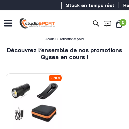
Stock en temps réel
Rev
0
Accueil
>
Promotions Qysea
Découvrez l’ensemble de nos promotions
Qysea en cours !
- 70 €