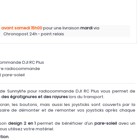
z
avant samedi
15h00
pour une livraison
mardi
via
Chronopost 24h - point relais
commande DJI RC Plus
votre radiocommande
t pare-soleil
l de Sunnylife pour radiocommande DJI RC Plus vous permet de
des égratignures et des rayures
lors du transport.
’écran, les boutons, mais aussi les joysticks sont couverts par la
ssaire de démonter et de remonter vos joysticks après chaque
 son
design 2 en 1
permet de bénéficier d’un
pare-soleil
avec un
ous utilisez votre matériel.
ation
.