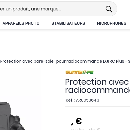
éel
Revendeur DJI N°1 en France
APPAREILS PHOTO
STABILISATEURS
MICROPHONES
>
Protection avec pare-soleil pour radiocommande DJI RC Plus - S
Protection avec
radiocommande D
Réf. :
AR0053643
,
€
au lieu de
€