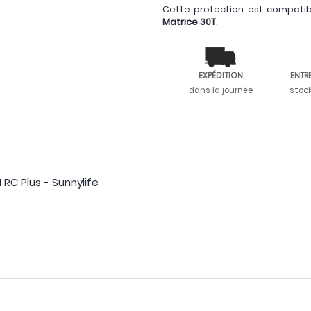
Cette protection est compati
Matrice 30T
.
EXPÉDITION
ENTR
dans la journée
stoc
RC Plus - Sunnylife