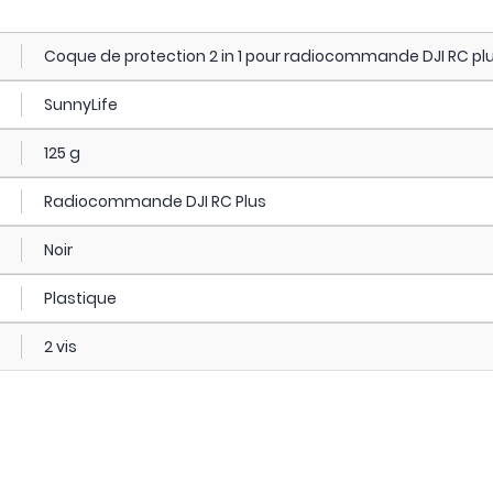
Coque de protection 2 in 1 pour radiocommande DJI RC pl
SunnyLife
125 g
Radiocommande DJI RC Plus
Noir
Plastique
2 vis