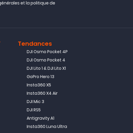
générales
et la
politique de
T
Tendances
DJI Osmo Pocket 4P
DJI Osmo Pocket 4
DJI Lito 1 & DJI Lito X1
GoPro Hero 13
Insta360 X5
Insta360 X4 Air
DJI Mic 3
DJI RS5
Antigravity A1
Insta360 Luna Ultra