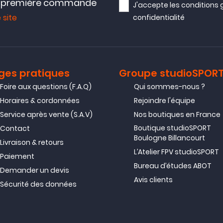
e première commande
J'accepte les
conditions 
 site
confidentialité
ges pratiques
Groupe studioSPOR
Foire aux questions (F.A.Q)
Qui sommes-nous ?
Horaires & cordonnées
Rejoindre l'équipe
Service après vente (S.A.V)
Nos boutiques en France
Boutique studioSPORT
Contact
Boulogne Billancourt
Livraison & retours
L’Atelier FPV studioSPORT
Paiement
Bureau d’études ABOT
Demander un devis
Avis clients
Sécurité des données