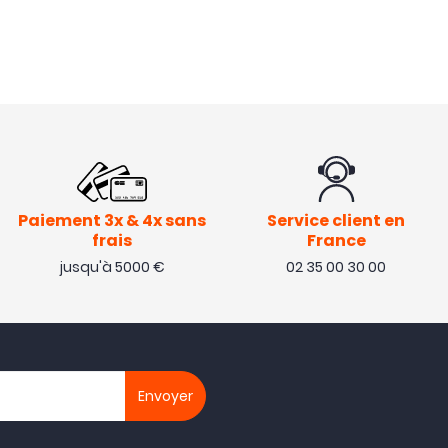
Paiement 3x & 4x sans
Service client en
frais
France
jusqu'à 5000 €
02 35 00 30 00