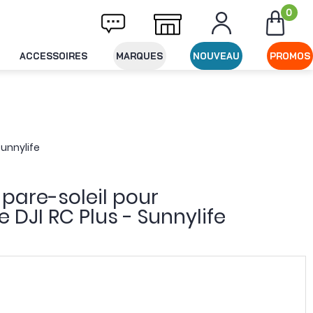
0
Livraison offerte dès 49€ d'achat
Expédit
ACCESSOIRES
MARQUES
NOUVEAU
PROMOS
unnylife
 pare-soleil pour
JI RC Plus - Sunnylife