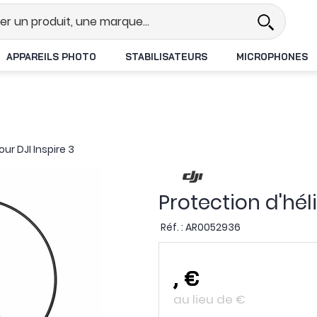
el
Revendeur DJI N°1 en France
APPAREILS PHOTO
STABILISATEURS
MICROPHONES
ur DJI Inspire 3
Protection d'hél
Réf. :
AR0052936
,
€
au lieu de
€