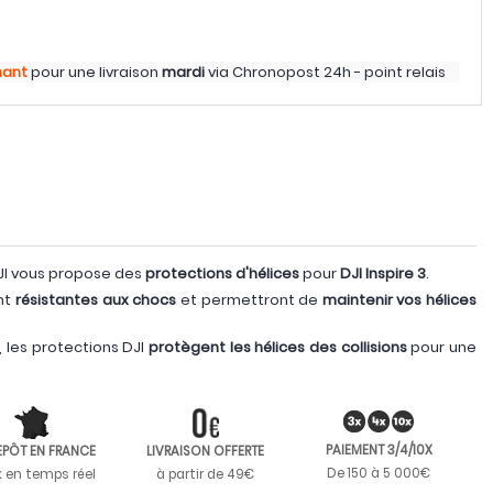
nant
pour une livraison
mardi
via
Chronopost 24h - point relais
DJI vous propose des
protections d'hélices
pour
DJI Inspire 3
.
nt
résistantes aux chocs
et permettront de
maintenir vos hélices
 les protections DJI
protègent les hélices des collisions
pour une
PAIEMENT 3/4/10X
EPÔT EN FRANCE
LIVRAISON OFFERTE
De 150 à 5 000€
k en temps réel
à partir de 49€