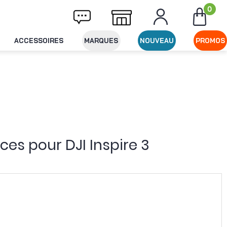
0
Livraison offerte dès 49€ d'achat
Expédit
ACCESSOIRES
MARQUES
NOUVEAU
PROMOS
ices pour DJI Inspire 3