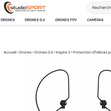
Stock en temps ré
DRONES
DRONES DJI
DRONES FPV
CAMÉRAS
Accueil
>
Drones
>
Drones DJI
>
Inspire 3
>
Protection d'hélices po