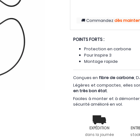
Commandez
dès mainte
POINTS FORTS :
Protection en carbone
Pour Inspire 3
Montage rapide
Conçues en
fibre de carbone
, 
Légères et compactes, elles so
en très bon état
.
Faciles à monter et à démonter,
sécurité amélioré en vol.
EXPÉDITION
ENTR
dans la journée
stoc