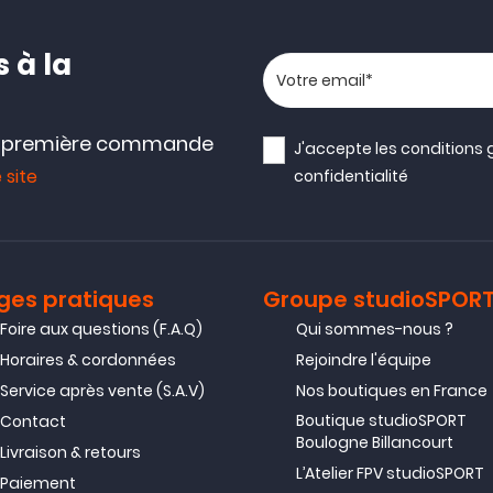
 à la
Votre adresse email
e première commande
J'accepte les
conditions 
 site
confidentialité
ges pratiques
Groupe studioSPOR
Foire aux questions (F.A.Q)
Qui sommes-nous ?
Horaires & cordonnées
Rejoindre l'équipe
Service après vente (S.A.V)
Nos boutiques en France
Boutique studioSPORT
Contact
Boulogne Billancourt
Livraison & retours
L’Atelier FPV studioSPORT
Paiement