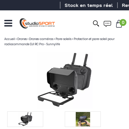
Stock en temps réel
Reve
0
Accueil
>
Drones
>
Drones-caméras
>
Pare-soleils
>
Protection et pare-soleil pour
radiocommande DJI RC Pro - Sunnylife