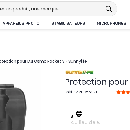
l
Revendeur DJI N°1 en France
APPAREILS PHOTO
STABILISATEURS
MICROPHONES
otection pour DJI Osmo Pocket 3 - Sunnylife
Protection pour
Réf. :
AR0055971
,
€
au lieu de
€