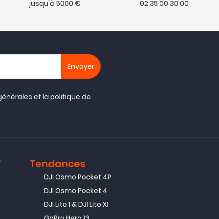
jusqu'à 5000 €
02 35 00 30 00
générales
et la
politique de
T
Tendances
DJI Osmo Pocket 4P
DJI Osmo Pocket 4
DJI Lito 1 & DJI Lito X1
GoPro Hero 13