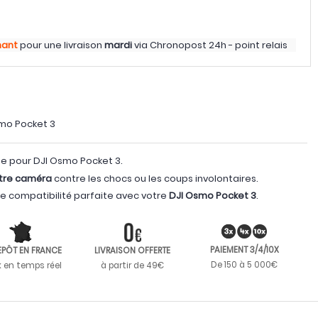
nant
pour une livraison
mardi
via
Chronopost 24h - point relais
mo Pocket 3
fe pour DJI Osmo Pocket 3.
tre caméra
contre les chocs ou les coups involontaires.
ne compatibilité parfaite avec votre
DJI Osmo Pocket 3
.
PAIEMENT 3/4/10X
EPÔT EN FRANCE
LIVRAISON OFFERTE
De 150 à 5 000€
k en temps réel
à partir de 49€