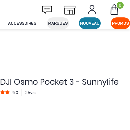
0
Livraison offerte dès 49€ d'achat
Expéditi
ACCESSOIRES
MARQUES
NOUVEAU
PROMOS
 DJI Osmo Pocket 3 - Sunnylife
5.0
2 Avis