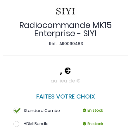
Radiocommande MK15
Enterprise - SIYI
Réf. :
AR0060483
,
€
au lieu de
€
FAITES VOTRE CHOIX
Standard Combo
En stock
HDMI Bundle
En stock