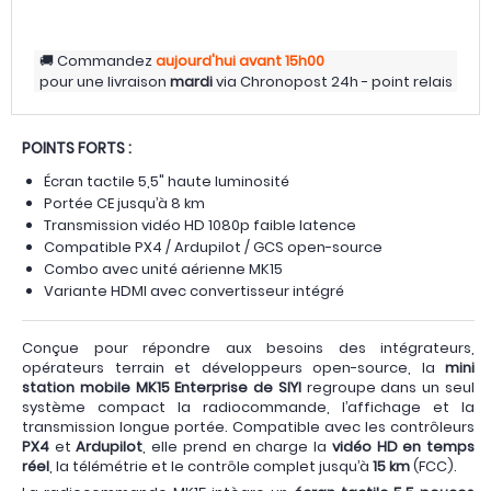
Commandez
aujourd'hui
avant 15h00
pour une livraison
mardi
via
Chronopost 24h - point relais
POINTS FORTS :
Écran tactile 5,5" haute luminosité
Portée CE jusqu’à 8 km
Transmission vidéo HD 1080p faible latence
Compatible PX4 / Ardupilot / GCS open-source
Combo avec unité aérienne MK15
Variante HDMI avec convertisseur intégré
Conçue pour répondre aux besoins des intégrateurs,
opérateurs terrain et développeurs open-source, la
mini
station mobile MK15 Enterprise de SIYI
regroupe dans un seul
système compact la radiocommande, l’affichage et la
transmission longue portée. Compatible avec les contrôleurs
PX4
et
Ardupilot
, elle prend en charge la
vidéo HD en temps
réel
, la télémétrie et le contrôle complet jusqu’à
15 km
(FCC).