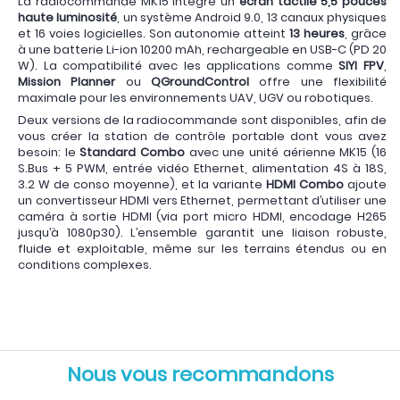
La radiocommande MK15 intègre un
écran tactile 5,5 pouces
haute luminosité
, un système Android 9.0, 13 canaux physiques
et 16 voies logicielles. Son autonomie atteint
13 heures
, grâce
à une batterie Li-ion 10200 mAh, rechargeable en USB-C (PD 20
W). La compatibilité avec les applications comme
SIYI FPV
,
Mission Planner
ou
QGroundControl
offre une flexibilité
maximale pour les environnements UAV, UGV ou robotiques.
Deux versions de la radiocommande sont disponibles, afin de
vous créer la station de contrôle portable dont vous avez
besoin: le
Standard Combo
avec une unité aérienne MK15 (16
S.Bus + 5 PWM, entrée vidéo Ethernet, alimentation 4S à 18S,
3.2 W de conso moyenne), et la variante
HDMI Combo
ajoute
un convertisseur HDMI vers Ethernet, permettant d’utiliser une
caméra à sortie HDMI (via port micro HDMI, encodage H265
jusqu’à 1080p30). L’ensemble garantit une liaison robuste,
fluide et exploitable, même sur les terrains étendus ou en
conditions complexes.
Nous vous recommandons