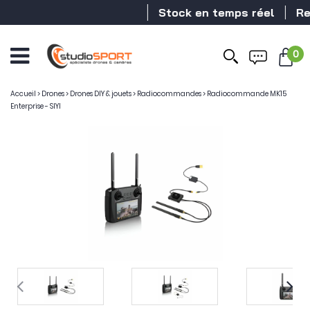
Stock en temps réel
Reven
0
Accueil
>
Drones
>
Drones DIY & jouets
>
Radiocommandes
>
Radiocommande MK15
Enterprise - SIYI