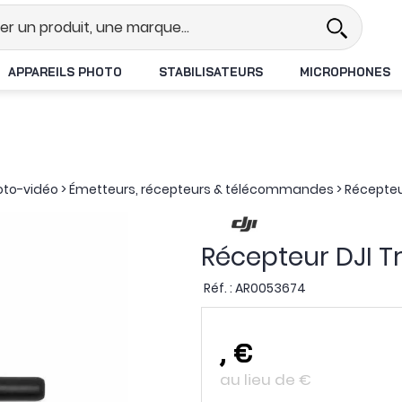
el
Revendeur DJI N°1 en France
APPAREILS PHOTO
STABILISATEURS
MICROPHONES
oto-vidéo
>
Émetteurs, récepteurs & télécommandes
>
Récepteu
Récepteur DJI T
Réf. :
AR0053674
,
€
au lieu de
€