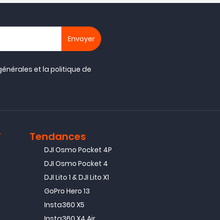
générales
et la
politique de
T
Tendances
DJI Osmo Pocket 4P
DJI Osmo Pocket 4
DJI Lito 1 & DJI Lito X1
GoPro Hero 13
Insta360 X5
Insta360 X4 Air