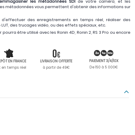
emmagasiner les métadonnées SDI
de votre caméra, et les
Ces métadonnées vous permettent d'obtenir des informations sur
 d'effectuer des enregistrements en temps réel, réaliser des
LUT, des trucages vidéo, ou des effets spéciaux, etc.
 pourra être utilisé avec les Ronin 4D, Ronin 2, RS 3 Pro ou encore
PAIEMENT 3/4/10X
EPÔT EN FRANCE
LIVRAISON OFFERTE
De 150 à 5 000€
k en temps réel
à partir de 49€