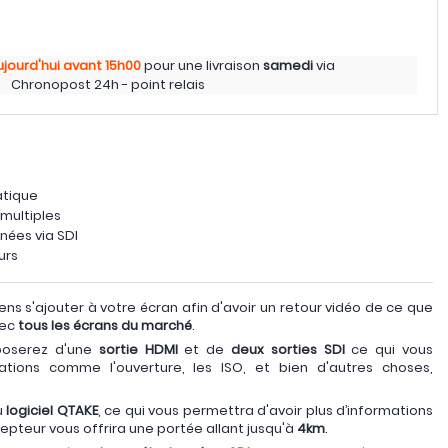
ujourd'hui
avant 15h00
pour une livraison
samedi
via
Chronopost 24h - point relais
atique
 multiples
ées via SDI
urs
ens s'ajouter à votre écran afin d'avoir un retour vidéo de ce que
vec
tous les écrans du marché
.
poserez d'une
sortie HDMI
et de
deux sorties SDI
ce qui vous
ations comme l'ouverture, les ISO, et bien d'autres choses,
u
logiciel QTAKE
, ce qui vous permettra d'avoir plus d’informations
cepteur vous offrira une portée allant jusqu'à
4km
.