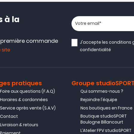
 à la
Votre adresse email
e première commande
J'accepte les
conditions 
 site
confidentialité
ges pratiques
Groupe studioSPOR
Foire aux questions (F.A.Q)
Qui sommes-nous ?
Horaires & cordonnées
Rejoindre l'équipe
Service après vente (S.A.V)
Nos boutiques en France
Boutique studioSPORT
Contact
Boulogne Billancourt
Livraison & retours
L’Atelier FPV studioSPORT
Paiement