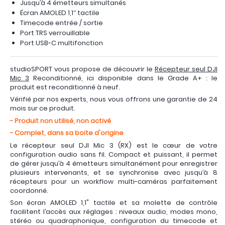
Jusqu’à 4 émetteurs simultanés
Écran AMOLED 1,1″ tactile
Timecode entrée / sortie
Port TRS verrouillable
Port USB-C multifonction
studioSPORT vous propose de découvrir le
Récepteur seul DJI
Mic 3
Reconditionné, ici disponible dans le Grade A+ : le
produit est reconditionné à neuf.
Vérifié par nos experts, nous vous offrons une garantie de 24
mois sur ce produit.
- Produit non utilisé, non activé
- Complet, dans sa boite d'origine
Le récepteur seul DJI Mic 3 (RX) est le cœur de votre
configuration audio sans fil. Compact et puissant, il permet
de gérer jusqu’à 4 émetteurs simultanément pour enregistrer
plusieurs intervenants, et se synchronise avec jusqu’à 8
récepteurs pour un workflow multi-caméras parfaitement
coordonné.
Son écran AMOLED 1,1" tactile et sa molette de contrôle
facilitent l’accès aux réglages : niveaux audio, modes mono,
stéréo ou quadraphonique, configuration du timecode et