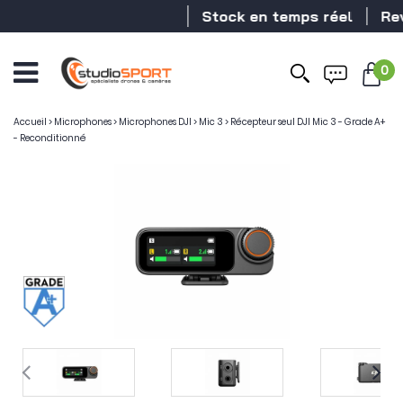
Stock en temps réel
Reve
0
Accueil
>
Microphones
>
Microphones DJI
>
Mic 3
>
Récepteur seul DJI Mic 3 - Grade A+
- Reconditionné