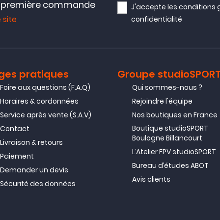
e première commande
J'accepte les
conditions 
 site
confidentialité
ges pratiques
Groupe studioSPOR
Foire aux questions (F.A.Q)
Qui sommes-nous ?
Horaires & cordonnées
Rejoindre l'équipe
Service après vente (S.A.V)
Nos boutiques en France
Boutique studioSPORT
Contact
Boulogne Billancourt
Livraison & retours
L’Atelier FPV studioSPORT
Paiement
Bureau d’études ABOT
Demander un devis
Avis clients
Sécurité des données