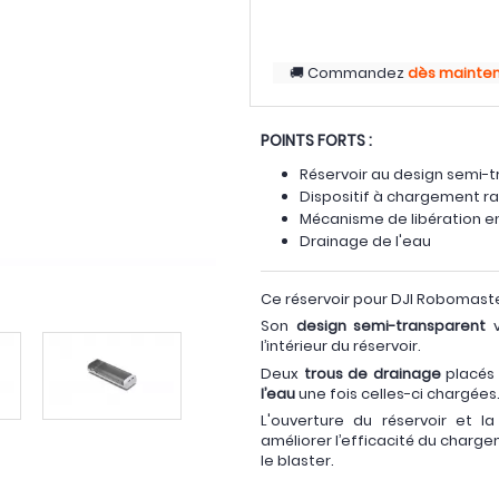
Commandez
dès mainte
POINTS FORTS :
Réservoir au design semi-
Dispositif à chargement rap
Mécanisme de libération e
Drainage de l'eau
Ce réservoir pour DJI Robomaste
Son
design semi-transparent
v
l’intérieur du réservoir.
Deux
trous de drainage
placés 
l’eau
une fois celles-ci chargées
L'ouverture du réservoir et l
améliorer l’efficacité du chargem
le blaster.