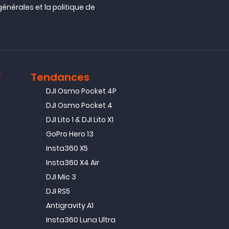
générales
et la
politique de
T
Tendances
DJI Osmo Pocket 4P
DJI Osmo Pocket 4
DJI Lito 1 & DJI Lito X1
GoPro Hero 13
Insta360 X5
Insta360 X4 Air
DJI Mic 3
DJI RS5
Antigravity A1
Insta360 Luna Ultra