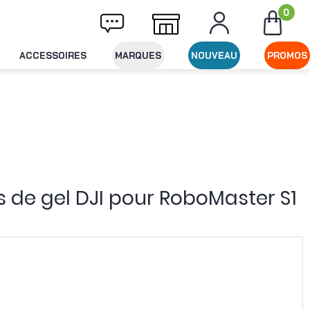
0
Livraison offerte dès 49€ d'achat
Expéditi
ACCESSOIRES
MARQUES
NOUVEAU
PROMOS
es de gel DJI pour RoboMaster S1