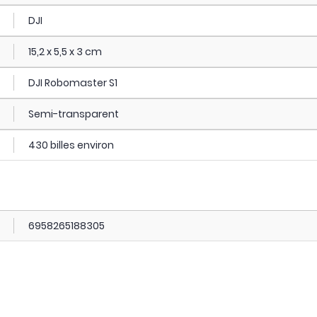
DJI
15,2 x 5,5 x 3 cm
DJI Robomaster S1
Semi-transparent
430 billes environ
6958265188305