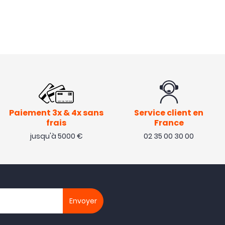
Paiement 3x & 4x sans
Service client en
frais
France
jusqu'à 5000 €
02 35 00 30 00