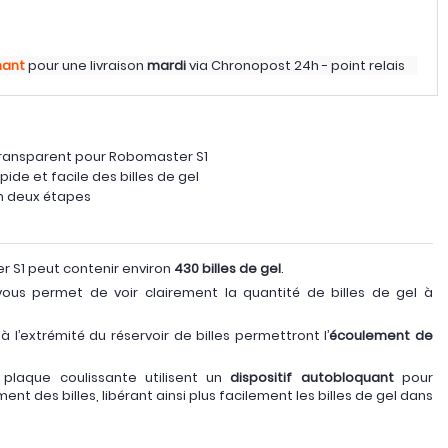
nant
pour une livraison
mardi
via
Chronopost 24h - point relais
transparent pour Robomaster S1
ide et facile des billes de gel
n deux étapes
r S1 peut contenir environ
430 billes de gel
.
ous permet de voir clairement la quantité de billes de gel à
à l’extrémité du réservoir de billes permettront l’
écoulement de
.
a plaque coulissante utilisent un
dispositif autobloquant
pour
ent des billes, libérant ainsi plus facilement les billes de gel dans