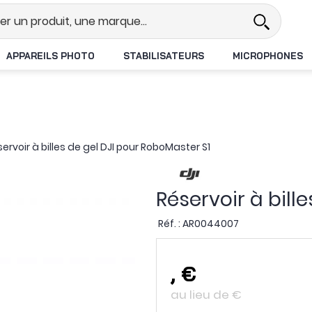
el
Revendeur DJI N°1 en France
APPAREILS PHOTO
STABILISATEURS
MICROPHONES
ervoir à billes de gel DJI pour RoboMaster S1
Réservoir à bill
Réf. :
AR0044007
,
€
au lieu de
€