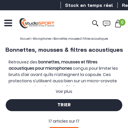
Stock en temps réel
Reven
0
Accueil
>
Microphones
>
Bonnettes, mousses & filtres acoustiques
Bonnettes, mousses & filtres acoustiques
Retrouvez des
bonnettes, mousses et filtres
acoustiques pour microphones
conçus pour limiter les
bruits d’air avant qu’ils n’atteignent la capsule. Ces
protections s’utilisent aussi bien sur un micro-cravate
que sur un microphone installé devant une caméra, un
Voir plus
smartphone ou un poste d’enregistrement.
En extérieur, le vent peut couvrir la voix par des
TRIER
grondements difficiles à corriger au montage. Une
bonnette ajustée au microphone crée une barrière
autour de la capsule tout en laissant passer le son.
17 articles sur
17
Pour un micro-cravate particulièrement exposé, une