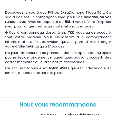
Découvrez le sac à dos F-Stop DuraDiamond Tilopa 50 L. Ce
sac à dos est un compagnon idéal pour vos
balades, ou vos
randonnées
. Avec sa capacité de
50L
, il vous offrira l'espace
idéal pour ranger tout votre matériel photo et vidéo.
Grâce à son panneau dorsal à zip
YKK
, vous aurez accès à
tout votre matériel. Vous disposerez d'un compartiment
interne matelassé et polyvalent qui vous permettra de ranger
votre
ordinateur
, jusqu'à 17 pouces.
De plus, l'intérieur de ce panneau dorsal dispose de multiples
pochettes de rangement magnétiques pouvant accueillir des
cartes mémoires ou autres petits accessoires.
Ce sac est fabriqué en
Nylon 420D
qui est indéchirable et
laminé, et il est résistant à la pluie.
Nous vous recommandons
Sac à dos PRO Light Multiloader M -