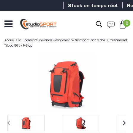
Stock en temps réel
Reve
0
Accueil
>
Équipements universels
>
Rangement & transport
>
Sac à dos DuraDiamond
Tilopa 50 L - F-Stop