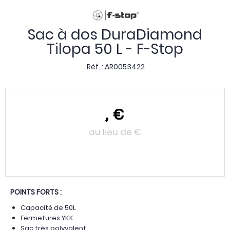
Sac à dos DuraDiamond
Tilopa 50 L - F-Stop
Réf. :
AR0053422
,
€
au lieu de
€
POINTS FORTS :
Capacité de 50L
Fermetures YKK
Sac très polyvalent