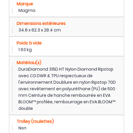
Marque
Magma
Dimensions extérieures
34.8 x 62.3 x 28.4 cm
Poids à vide
1.93 kg
Matériau(x)
DuraDiamond 315D HT Nylon Diamond Ripstop
avec C0 DWR & TPU respectueux de
l'environnement Doublure en nylon Ripstop 70D
avec revêtement en polyuréthane (PU) de 500
mm Ceinture de hanche rembourrée en EVA
BLOOM™ profilée, rembourrage en EVA BLOOM™
double
Trolley (roulettes)
Non