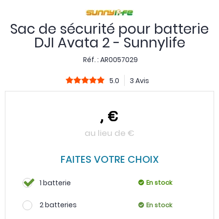
Sac de sécurité pour batterie
DJI Avata 2 - Sunnylife
Réf. :
AR0057029
5.0
3 Avis
,
€
au lieu de
€
FAITES VOTRE CHOIX
1 batterie
En stock
2 batteries
En stock