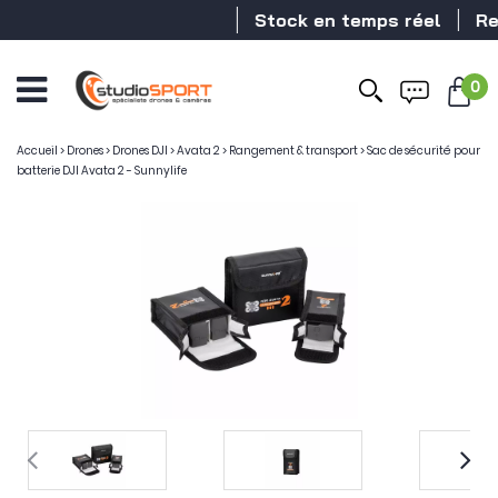
Stock en temps réel
Reve
0
Accueil
>
Drones
>
Drones DJI
>
Avata 2
>
Rangement & transport
>
Sac de sécurité pour
batterie DJI Avata 2 - Sunnylife