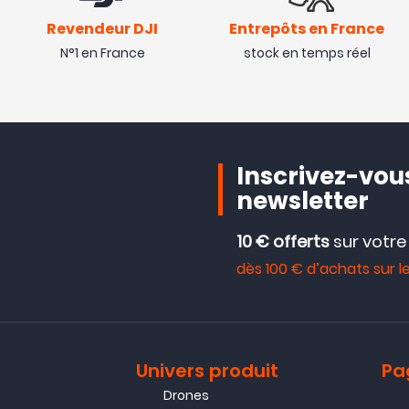
Revendeur DJI
Entrepôts en France
N°1 en France
stock en temps réel
Inscrivez-vous
newsletter
10 € offerts
sur votr
dès 100 € d’achats sur le
Univers produit
Pa
Drones