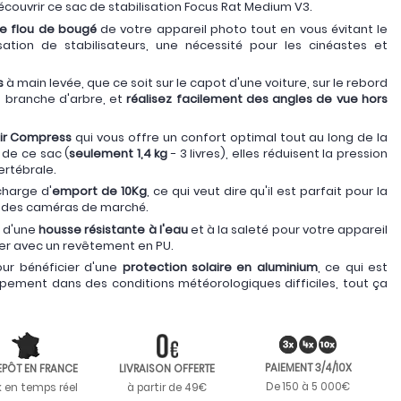
ouvrir ce sac de stabilisation Focus Rat Medium V3.
 le flou de bougé
de votre appareil photo tout en vous évitant le
sation de stabilisateurs, une nécessité pour les cinéastes et
s
à main levée, que ce soit sur le capot d'une voiture, sur le rebord
e branche d'arbre, et
réalisez facilement des angles de vue hors
Air Compress
qui vous offre un confort optimal tout au long de la
 de ce sac (
seulement 1,4 kg
- 3 livres), elles réduisent la pression
ertébrale.
charge d'
emport de 10Kg
, ce qui veut dire qu'il est parfait pour la
t des caméras de marché.
 d'une
housse résistante à l'eau
et à la saleté pour votre appareil
ger avec un revêtement en PU.
pour bénéficier d'une
protection solaire en aluminium
, ce qui est
ipement dans des conditions météorologiques difficiles, tout ça
PAIEMENT 3/4/10X
EPÔT EN FRANCE
LIVRAISON OFFERTE
De 150 à 5 000€
k en temps réel
à partir de 49€