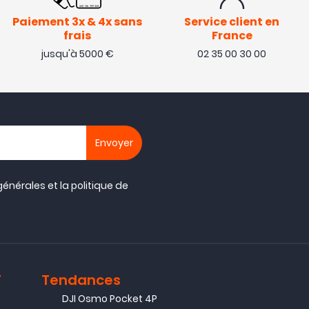
Paiement 3x & 4x sans
Service client en
frais
France
jusqu'à 5000 €
02 35 00 30 00
générales
et la
politique de
T
Tendances
DJI Osmo Pocket 4P