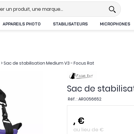
l
Revendeur DJI N°1 en France
L
APPAREILS PHOTO
STABILISATEURS
MICROPHONES
>
Sac de stabilisation Medium V3 - Focus Rat
Sac de stabilis
Réf. :
AR0056652
,
€
au lieu de
€