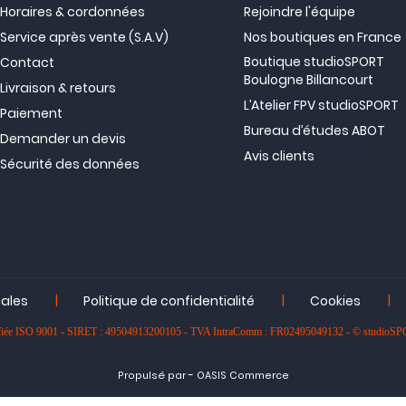
Horaires & cordonnées
Rejoindre l'équipe
Service après vente (S.A.V)
Nos boutiques en France
Boutique studioSPORT
Contact
Boulogne Billancourt
Livraison & retours
L’Atelier FPV studioSPORT
Paiement
Bureau d’études ABOT
Demander un devis
Avis clients
Sécurité des données
|
|
|
gales
Politique de confidentialité
Cookies
rtifiée ISO 9001 - SIRET : 49504913200105 - TVA IntraComm : FR02495049132 - © studioS
-
Propulsé par
OASIS Commerce