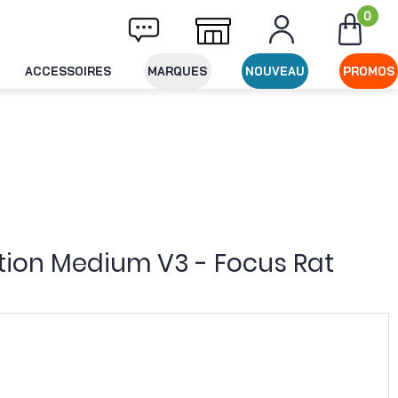
0
ivraison offerte dès 49€ d'achat
Expéditio
ACCESSOIRES
MARQUES
NOUVEAU
PROMOS
ation Medium V3 - Focus Rat