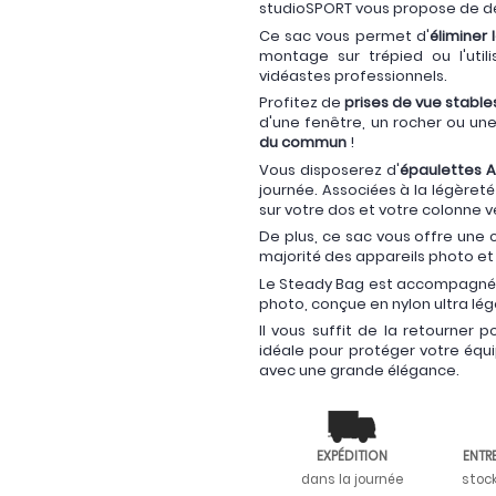
studioSPORT vous propose de déc
Ce sac vous permet d'
éliminer
montage sur trépied ou l'utili
vidéastes professionnels.
Profitez de
prises de vue stable
d'une fenêtre, un rocher ou un
du commun
!
Vous disposerez d'
épaulettes 
journée. Associées à la légèreté
sur votre dos et votre colonne v
De plus, ce sac vous offre une 
majorité des appareils photo e
Le Steady Bag est accompagné
photo, conçue en nylon ultra lé
Il vous suffit de la retourner 
idéale pour protéger votre équ
avec une grande élégance.
EXPÉDITION
ENTR
dans la journée
stoc