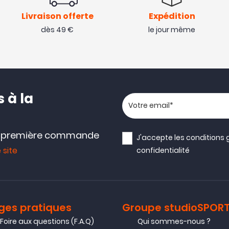
Livraison offerte
Expédition
dès 49 €
le jour même
 à la
Votre adresse email
e première commande
J'accepte les
conditions 
 site
confidentialité
ges pratiques
Groupe studioSPOR
Foire aux questions (F.A.Q)
Qui sommes-nous ?