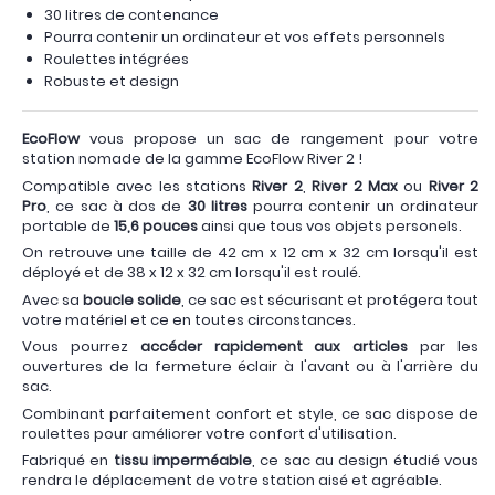
30 litres de contenance
Pourra contenir un ordinateur et vos effets personnels
Roulettes intégrées
Robuste et design
EcoFlow
vous propose un sac de rangement pour votre
station nomade de la gamme EcoFlow River 2 !
Compatible avec les stations
River 2
,
River 2 Max
ou
River 2
Pro
, ce sac à dos de
30 litres
pourra contenir un ordinateur
portable de
15,6 pouces
ainsi que tous vos objets personels.
On retrouve une taille de 42 cm x 12 cm x 32 cm lorsqu'il est
déployé et de 38 x 12 x 32 cm lorsqu'il est roulé.
Avec sa
boucle solide
, ce sac est sécurisant et protégera tout
votre matériel et ce en toutes circonstances.
Vous pourrez
accéder rapidement aux articles
par les
ouvertures de la fermeture éclair à l'avant ou à l'arrière du
sac.
Combinant parfaitement confort et style, ce sac dispose de
roulettes pour améliorer votre confort d'utilisation.
Fabriqué en
tissu imperméable
, ce sac au design étudié vous
rendra le déplacement de votre station aisé et agréable.