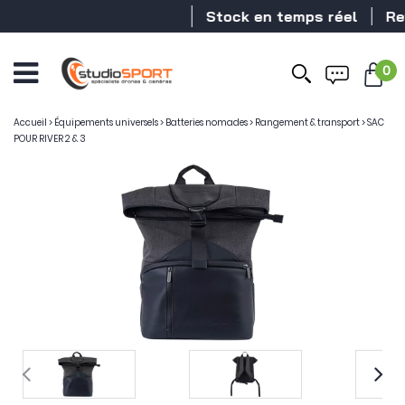
Stock en temps réel
Reve
0
Accueil
>
Équipements universels
>
Batteries nomades
>
Rangement & transport
>
SAC
POUR RIVER 2 & 3