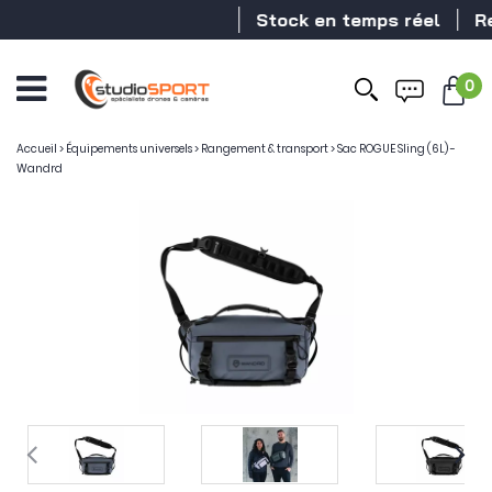
Stock en temps réel
Reve
0
Accueil
>
Équipements universels
>
Rangement & transport
>
Sac ROGUE Sling (6L) -
Wandrd