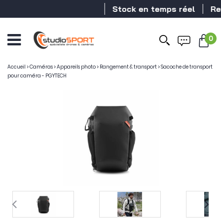
Stock en temps réel
Reve
0
Accueil
>
Caméras
>
Appareils photo
>
Rangement & transport
>
Sacoche de transport
pour caméra - PGYTECH