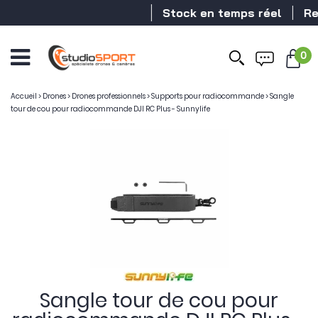
Stock en temps réel
Reve
0
Accueil
>
Drones
>
Drones professionnels
>
Supports pour radiocommande
>
Sangle
tour de cou pour radiocommande DJI RC Plus - Sunnylife
Sangle tour de cou pour