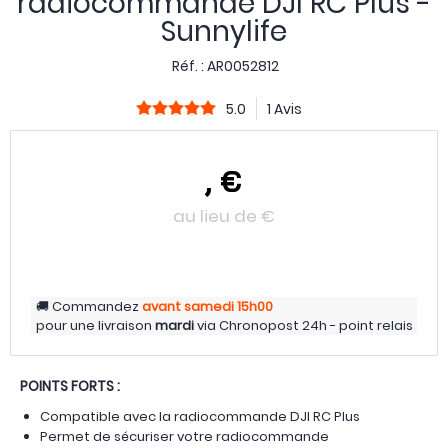
radiocommande DJI RC Plus -
Sunnylife
Réf. :
AR0052812
5.0
1 Avis
,
€
au lieu de
€
Commandez
avant samedi
15h00
pour une livraison
mardi
via
Chronopost 24h - point relais
POINTS FORTS :
Compatible avec la radiocommande DJI RC Plus
Permet de sécuriser votre radiocommande