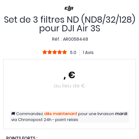
Set de 3 filtres ND (ND8/32/128)
pour DJI Air 3S
Réf. :
AR0058448
5.0
1 Avis
,
€
au lieu de
€
Commandez
dès maintenant
pour une livraison
mardi
via
Chronopost 24h - point relais
POINTS FORTS :