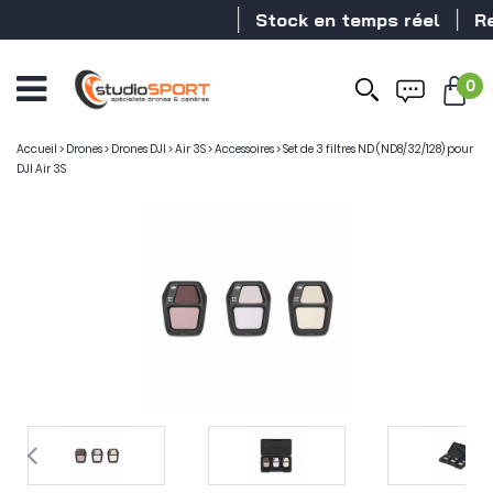
Stock en temps réel
Reve
0
Accueil
>
Drones
>
Drones DJI
>
Air 3S
>
Accessoires
>
Set de 3 filtres ND (ND8/32/128) pour
DJI Air 3S