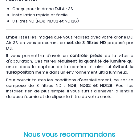
Conçu pour le drone DJI Air 3S
Installation rapide et facile
3 filtres ND (ND8, ND32 et ND128)
Embellissez les images que vous réalisez avec votre drone DJI
Air 3S en vous procurant ce
set de 3 filtres ND
proposé par
DJI.
Il vous permettra d'avoir un
contrôle précis
de la vitesse
d'obturation. Ces filtres
réduisent la quantité de lumière
qui
entre dans le capteur de la caméra et ainsi lui
évitent la
surexposition
même dans un environnement ultra lumineux.
Pour couvrir toutes les conditions d'ensoleillement, ce set se
compose de 3 filtres ND :
ND8, ND32 et ND128
. Pour les
installer, rien de plus simple, il vous suffit d'enlever la lentille
de base fournie et de clipser le filtre de votre choix.
Nous vous recommandons