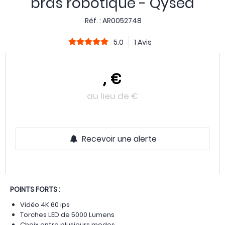
bras robotique - Qysea
Réf. :
AR0052748
5.0
1 Avis
,
€
au lieu de
€
Recevoir une alerte
POINTS FORTS :
Vidéo 4K 60 ips
Torches LED de 5000 Lumens
Choix entre plusieurs modes