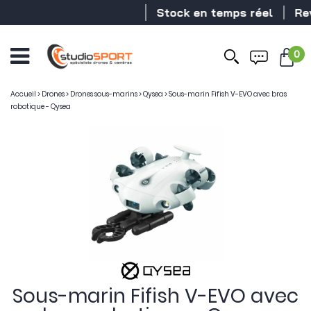
Stock en temps réel
Revend
0
Accueil
>
Drones
>
Drones sous-marins
>
Qysea
>
Sous-marin Fifish V-EVO avec bras
robotique - Qysea
Sous-marin Fifish V-EVO avec