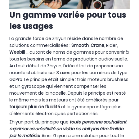
Un gamme variée pour tous
les usages
La grande force de Zhiyun réside dans le nombre de
solutions commercialisées :
Smooth
,
Crane
, Rider,
Weebill
... autant de noms de gammes pour convenir à
- 150 €
tous les besoins en terme de production audiovisuelle.
Au tout début de Zhiyun, l'idée était de proposer une
nacelle stabilisée sur 3 axes pour les caméras de type
GoPro. Le principe était simple : trois moteurs brushless
et un gyroscope qui viennent compenser les
mouvement de la nacelle. Depuis le principe est resté
le même mais les moteurs ont été améliorés pour
toujours plus de fluidité
et le gyroscope intègre plus
d'éléments électroniques perfectionnés.
Zhiyun part du principe que
toute personne souhaitant
exprimer sa créativité en vidéo ne doit pas être limitée
par le matériel
. Ainsi Zhiyun a une solution pour tout le