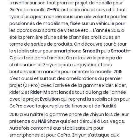
travailler sur son tout premier projet de nacelle pour
GoPro, la nacelle
Z1-Pro
, est alors née et servait à tout
type d'usages : montée sous une aile volante pour les
passionnés de modélisme, fixée sur un véhicule pour
les accros aux sports de vitesse etc ... L'année 2015 a
été la première d'une série d'années prolifiques en
terme de sorties de produits. On découvre tour à tour
le stabilisateur pour smartphone
Smooth
puis
Smooth-
C
plus tard dans l'année : On retrouve le principe de
stabilisation et Zhiyun ajoute un joystick et des
boutons sur le manche pour orienter la nacelle. 2015
c'est aussi et surtout des améliorations du premier
projet (Z1-Pro) avec l'arrivée de la gamme Rider. Rider,
Rider 2 et
Rider-M
sont lancés tout au long de l'année
avec le projet
Evolution
qui reprend la stabilisation pour
GoPro avec toujours plus de finesse et de fluidité.
2016 a vu naître la gamme phare de Zhiyun lors de leur
présence au
NAB Show
qui s'est déroulé à Las Vegas.
Autrefois cantonné aux stabilisateurs pour
smartphones et pour GoPro, Zhiyun s'attaque aux