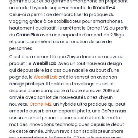
gamme DSLR et sa gamme smartphone en proposant
un produit hybride super-connecté : le
Smooth-4
.
Celui-ci a permit de démocratiser la pratique du
vlogging grâce à ce stabilisateur pour smartphones
hautement qualitatif. Ils arrêtent le Crane 1 V2 au profit
du
Crane Plus
avec une capacité d'emport de 2,5kgs
et pour la première fois une fonction de suivi de
personnes.
C'est à ce moment là que Zhiyun lance son nouveau
produit : le
Weebill Lab
. Avec un tout nouveau design
qui dépoussière la classique nacelle au bout d'une
poignée, le
Weebill Lab
créé la sensation avec son
design pratique
. Il facilite les travellings au sol et
dispose d'une compacité à toute épreuve. 2019 est
arrivée avec son lot de nouveautés chez Zhiyun :
nouveau
Crane-M2
, un hybride ultra pratique qui peut
emporte aussi bien un appareil photo, une GoPro mais
aussi un smartphone. La compacité étant le maître
mot des innovations technologiques depuis le début
de cette année, Zhiyun revoit son stabilisateur phare
pour smartphone, le Smooth-Q2 pour le rendre aussi