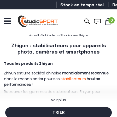
Stock en temps réel
Revendeur
0
Ouvrir
le
menu
Accueil
>
Stabilisateurs
>
Stabilisateurs Zhiyun
Zhiyun : stabilisateurs pour appareils
photo, caméras et smartphones
Tous les produits Zhiyun
Zhiyun est une société chinoise
mondialement reconnue
dans le monde entier pour ses
stabilisateurs
hautes
performances
!
Retrouvez les gammes de stabilisateurs Zhiyun pour
toutes les utilisations
:
Voir plus
pour un appareil photo hybride / reflex
pour une caméra de cinéma
TRIER
pour un smartphone