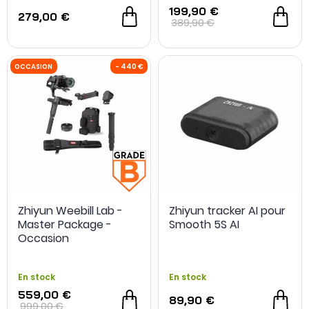
199,90 €
279,00 €
389,90 €
Zhiyun Weebill Lab -
Zhiyun tracker AI pour
Master Package -
Smooth 5S AI
Occasion
En stock
En stock
559,00 €
89,90 €
OCCASION
- 30 €
999,00 €