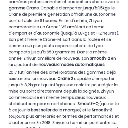
caméras professionnelles et aux boîtiers photo avec la
gamme Crane
. Capable d'emporter
jusqu'à 1,5kgs
, le
Crane de première génération offrait une autonomie
confortable de 6 heures. En fin d'année, Zhiyun
commercialise un Crane 1 V2 amélioré en terme
d'emport et d'autonomie (jusqu'à 1,8kgs et +12 heures).
Son petit frère, le Crane-M, sort dans la foulée et se
destine aux plus petits appareils photo de type
compacts jusqu'à 650 grammes. Dans la même
année, Zhiyun améliore de nouveau son
Smooth-2
en
lui ajoutant de
nouveaux modes automatiques
.
2017 fut l'année des améliorations des gammes déjà
existantes : un nouveau
Crane 2
capable d'emporter
jusqu'à 3,2kgs et qui intègre une molette pour régler la
mise au point directement depuis la poignée. Zhiyun
commercialise en même temps deux nouveaux
stabilisateurs pour smartphones :
Smooth-Q
(qui reste
à ce jour
le best seller de la marque
) et le
Smooth-3
toujours plus améliorés en termes de performances et
d'autonomie. En 2018, Zhiyun a formé un pont entre sa