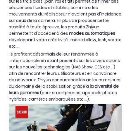
sur les trois axes (pan, roll et tilt) permet de filmer des
séquences fluides et stables, comme si les
mouvements du réalisateur n'avaient pas d'incidence
sur ceux de la caméra. En plus de proposer cette
stabilité à toute épreuve, les produits Zhiyun
permettent d'accéder à des
modes automatiques
OCCASION
- 440 €
développant votre créativité : mode follow, lock, vortex
etc ...
Ils profitent désormais de leur renommée à
l'internationale en étant présents sur les divers salons
sur les nouvelles technologies (NAB Show, CES etc ...)
afin de rencontrer leurs utilisateurs et en convaincre
de nouveaux. Zhiyun concurrence les acteurs majeurs
du domaine de la stabilisation grâce à
la diversité de
leurs gammes
(pour smartphones, appareils photos
hybrides, caméras embarquées etc ...).