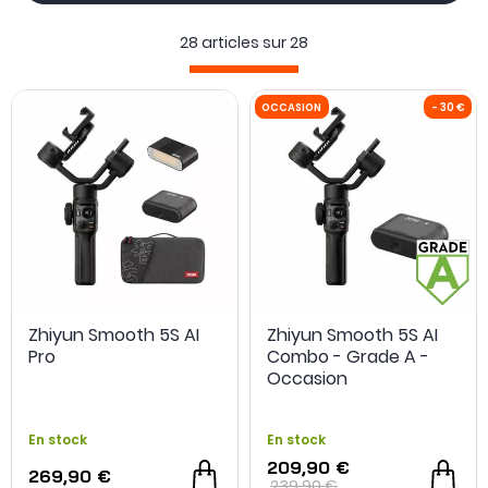
pour les caméras embarquées (type GoPro etc...)
28 articles sur
28
Découvrez les
derniers modèles
du moment comme le
tout dernier
Zhiyun Crane 3S
conçu pour les caméras
professionnelles, le
Zhiyun Weebill S
parfait pour les
filmakers ou encore le
Zhiyun Smooth-Q3
dédié aux
smartphones
. Retrouvez également les stabilisateurs
phares de la marque comme le
Zhiyun Crane 2S
très
plébiscité par les
réalisateurs de contenus
.
Complétez votre
setup vidéo
grâce aux
accessoires
Zhiyun
permettant de
booster les possibilités de votre
OCCASION
stabilisateur
: poignées, sacs à dos, fixations,
Follow Focus
etc ...
Zhiyun Smooth 5S AI
Zhiyun Smooth 5S AI
Pro
Combo - Grade A -
Occasion
En stock
En stock
209,90 €
269,90 €
239,90 €