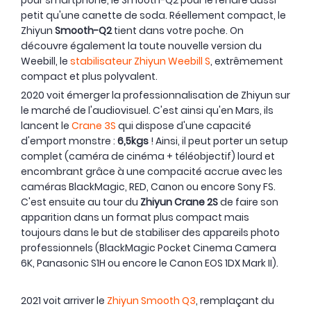
petit qu'une canette de soda. Réellement compact, le
Zhiyun
Smooth-Q2
tient dans votre poche. On
découvre également la toute nouvelle version du
Weebill, le
stabilisateur Zhiyun Weebill S
, extrêmement
compact et plus polyvalent.
2020 voit émerger la professionnalisation de Zhiyun sur
le marché de l'audiovisuel. C'est ainsi qu'en Mars, ils
lancent le
Crane 3S
qui dispose d'une capacité
d'emport monstre :
6,5kgs
! Ainsi, il peut porter un setup
complet (caméra de cinéma + téléobjectif) lourd et
encombrant grâce à une compacité accrue avec les
caméras BlackMagic, RED, Canon ou encore Sony FS.
C'est ensuite au tour du
Zhiyun Crane 2S
de faire son
apparition dans un format plus compact mais
toujours dans le but de stabiliser des appareils photo
professionnels (BlackMagic Pocket Cinema Camera
6K, Panasonic S1H ou encore le Canon EOS 1DX Mark II).
2021 voit arriver le
Zhiyun Smooth Q3
, remplaçant du