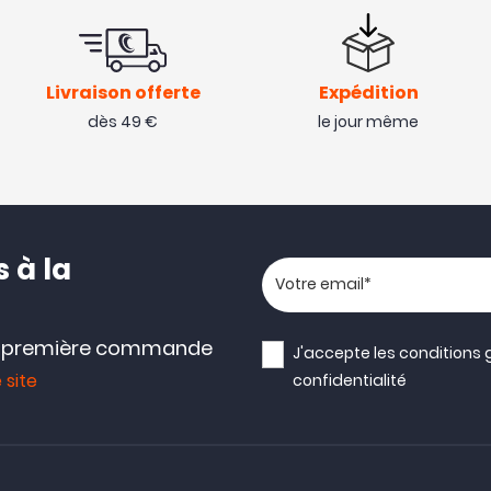
Livraison offerte
Expédition
dès 49 €
le jour même
 à la
Votre adresse email
e première commande
J'accepte les
conditions 
 site
confidentialité