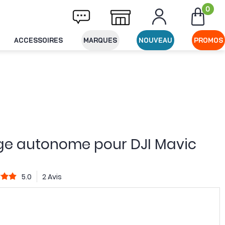
0
vraison offerte dès 49€ d'achat
Expédition
ACCESSOIRES
MARQUES
NOUVEAU
PROMOS
rge autonome pour DJI Mavic
5.0
2 Avis