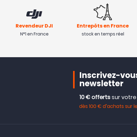
Revendeur DJI
Entrepôts en France
N°1 en France
stock en temps réel
Inscrivez-vous
newsletter
10 € offerts
sur votr
dès 100 € d’achats sur le