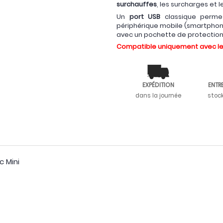
surchauffes
, les surcharges et l
Un
port USB
classique perm
périphérique mobile (smartphone,
avec un pochette de protection
Compatible uniquement avec les
EXPÉDITION
ENTR
dans la journée
stoc
c Mini