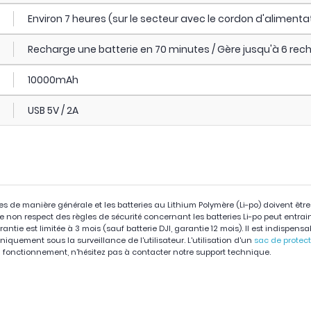
Environ 7 heures (sur le secteur avec le cordon d'aliment
Recharge une batterie en 70 minutes / Gère jusqu'à 6 rec
10000mAh
USB 5V / 2A
ies de manière générale et les batteries au Lithium Polymère (Li-po) doivent êtr
 Le non respect des règles de sécurité concernant les batteries Li-po peut entra
arantie est limitée à 3 mois (sauf batterie DJI, garantie 12 mois). Il est indispens
niquement sous la surveillance de l'utilisateur. L'utilisation d'un
sac de protec
fonctionnement, n'hésitez pas à contacter notre support technique.