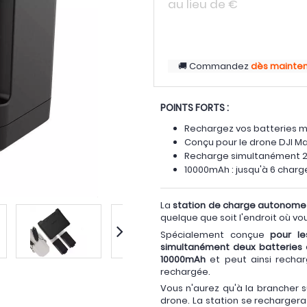
au lieu de
€
Commandez
dès mainte
POINTS FORTS :
Rechargez vos batteries 
Conçu pour le drone DJI Ma
Recharge simultanément 2
10000mAh : jusqu'à 6 charg
La
station de charge autonome
quelque que soit l'endroit où v
Spécialement conçue
pour le
simultanément deux batteries 
10000mAh
et peut ainsi recha
rechargée.
Vous n'aurez qu'à la brancher su
drone. La station se recharger