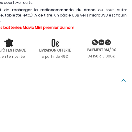
es courts-circuits.
et de
recharger la radiocommande du drone
ou tout autre
 tablette, etc.). A ce titre, un câble USB vers microUSB est fourni
.
 batteries Mavic Mini premier du nom
PAIEMENT 3/4/10X
EPÔT EN FRANCE
LIVRAISON OFFERTE
De 150 à 5 000€
k en temps réel
à partir de 49€