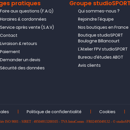
ges pratiques
Groupe studioSPOR
Foire aux questions (F.A.Q)
Qui sommes-nous ?
Horaires & cordonnées
Rejoindre l'équipe
Service après vente (S.A.V)
Nos boutiques en France
Boutique studioSPORT
Contact
Boulogne Billancourt
Livraison & retours
L’Atelier FPV studioSPORT
Paiement
Bureau d’études ABOT
Demander un devis
Avis clients
Sécurité des données
|
|
|
gales
Politique de confidentialité
Cookies
rtifiée ISO 9001 - SIRET : 49504913200105 - TVA IntraComm : FR02495049132 - © studioS