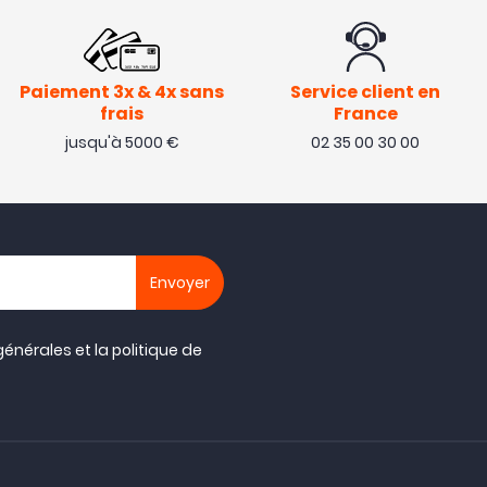
Paiement 3x & 4x sans
Service client en
frais
France
jusqu'à 5000 €
02 35 00 30 00
générales
et la
politique de