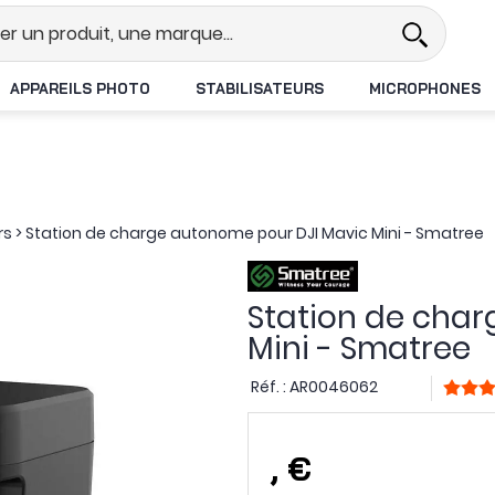
Revendeur DJI N°1 en France
Li
APPAREILS PHOTO
STABILISATEURS
MICROPHONES
rs
>
Station de charge autonome pour DJI Mavic Mini - Smatree
Station de cha
Mini - Smatree
Réf. :
AR0046062
,
€