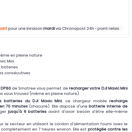
nant
pour une livraison
mardi
via
Chronopost 24h - point relais
même en pleine nature
vic Mini
 bateries
es consécutives
 DP80
de Smatree vous permet de
recharger votre DJI Mavic Mini
ous vous trouvez (même en pleine nature).
s batteries du DJI Mavic Mini
, ce chargeur mobile
recharge
en 70 minutes
(chacune). Elle dispose d'une
batterie interne de
rger
jusqu'à 6 batteries
avant d'avoir besoin d'être elle-même
r le secteur en utilisant le cordon d'alimentation fourni avec le
a complètement en 7 heures environ. Elle est
protégée contre les