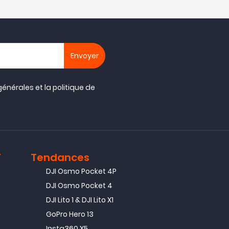
générales
et la
politique de
T
Tendances
DJI Osmo Pocket 4P
DJI Osmo Pocket 4
DJI Lito 1 & DJI Lito X1
GoPro Hero 13
Insta360 X5