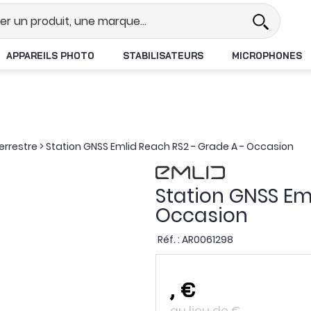
el
Revendeur DJI N°1 en France
APPAREILS PHOTO
STABILISATEURS
MICROPHONES
rrestre
>
Station GNSS Emlid Reach RS2 - Grade A - Occasion
Station GNSS Em
Occasion
Réf. :
AR0061298
,
€
au lieu de
€