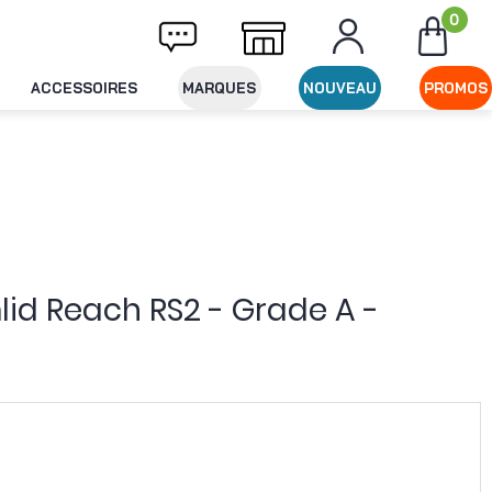
0
Livraison offerte dès 49€ d'achat
Expédit
ACCESSOIRES
MARQUES
NOUVEAU
PROMOS
lid Reach RS2 - Grade A -