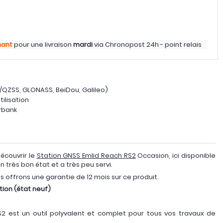
nant
pour une livraison
mardi
via
Chronopost 24h - point relais
QZSS, GLONASS, BeiDou, Galileo)
ilisation
rbank
écouvrir le
Station GNSS Emlid Reach RS2
Occasion, ici disponible
n très bon état et a très peu servi.
us offrons une garantie de 12 mois sur ce produit.
tion (état neuf)
2 est un outil polyvalent et complet pour tous vos travaux de