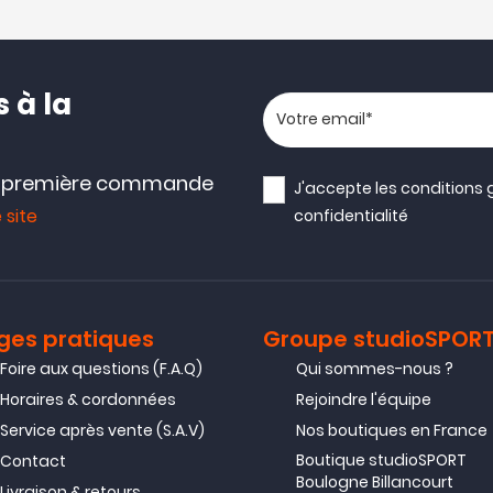
 à la
Votre adresse email
e première commande
J'accepte les
conditions 
 site
confidentialité
ges pratiques
Groupe studioSPOR
Foire aux questions (F.A.Q)
Qui sommes-nous ?
Horaires & cordonnées
Rejoindre l'équipe
Service après vente (S.A.V)
Nos boutiques en France
Boutique studioSPORT
Contact
Boulogne Billancourt
Livraison & retours