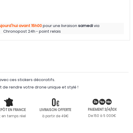
ujourd'hui
avant 15h00
pour une livraison
samedi
via
Chronopost 24h - point relais
vec ces stickers décoratifs.
ont de rendre votre drone unique et stylé !
PAIEMENT 3/4/10X
EPÔT EN FRANCE
LIVRAISON OFFERTE
De 150 à 5 000€
k en temps réel
à partir de 49€