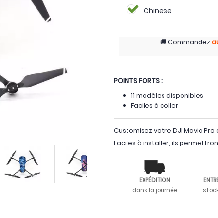
Chinese
Commandez
a
POINTS FORTS :
11 modèles disponibles
Faciles à coller
Customisez votre DJI Mavic Pro a
Faciles à installer, ils permettr
EXPÉDITION
ENTR
dans la journée
stoc