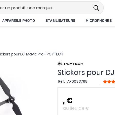
éel
Revendeur DJI N°1 en France
APPAREILS PHOTO
STABILISATEURS
MICROPHONES
tickers pour DJI Mavic Pro - PGYTECH
Stickers pour D
Réf. :
AR0033798
,
€
au lieu de
€