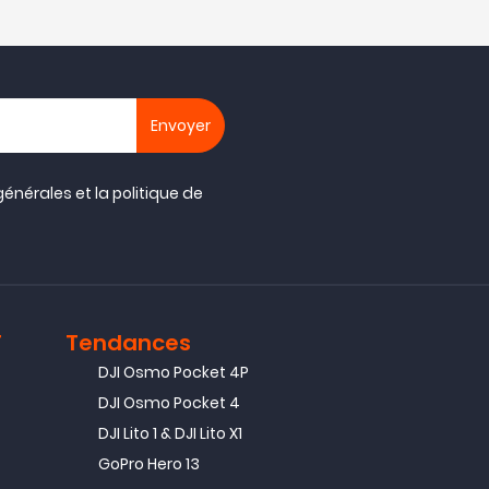
générales
et la
politique de
T
Tendances
DJI Osmo Pocket 4P
DJI Osmo Pocket 4
DJI Lito 1 & DJI Lito X1
GoPro Hero 13