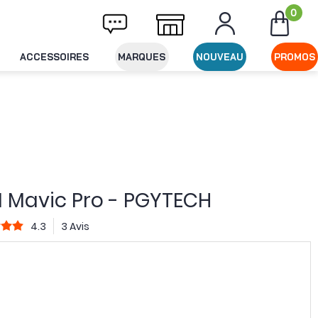
0
Livraison offerte dès 49€ d'achat
Expédit
ACCESSOIRES
MARQUES
NOUVEAU
PROMOS
JI Mavic Pro - PGYTECH
4.3
3 Avis