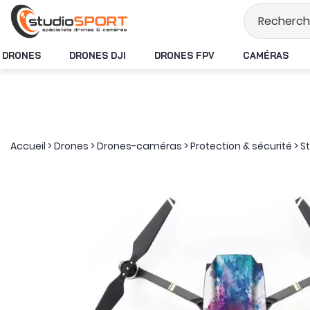
Stock en temps r
DRONES
DRONES DJI
DRONES FPV
CAMÉRAS
Accueil
>
Drones
>
Drones-caméras
>
Protection & sécurité
>
S