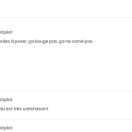
stpilot
aciles à poser, ça bouge pas, ça ne corné pas..
stpilot
ndu est très satisfaisant.
stpilot