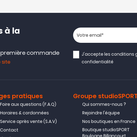
 à la
Votre adresse email
e première commande
J'accepte les
conditions 
 site
confidentialité
ges pratiques
Groupe studioSPOR
Foire aux questions (F.A.Q)
Qui sommes-nous ?
Horaires & cordonnées
Rejoindre l'équipe
Service après vente (S.A.V)
Nos boutiques en France
Boutique studioSPORT
Contact
Boulogne Billancourt