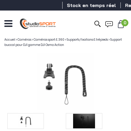
Stock en temps réel
Reve
0
Accueil
>
Caméras
>
Caméras sport & 360
>
Supports, fixations & trépieds
>
Support
buccal pour DJI gamme DJI Osmo Action