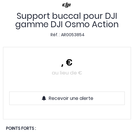
Support buccal pour DJI
gamme DJI Osmo Action
Réf. :
AR0053854
,
€
au lieu de
€
Recevoir une alerte
POINTS FORTS :