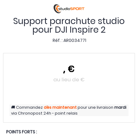
Support parachute studio
pour DJI Inspire 2
Réf. :
AR0034771
,
€
au lieu de
€
Commandez
dès maintenant
pour une livraison
mardi
via
Chronopost 24h - point relais
POINTS FORTS :