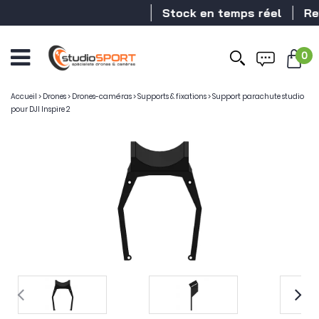
Stock en temps réel
Reve
0
Accueil
>
Drones
>
Drones-caméras
>
Supports & fixations
>
Support parachute studio
pour DJI Inspire 2