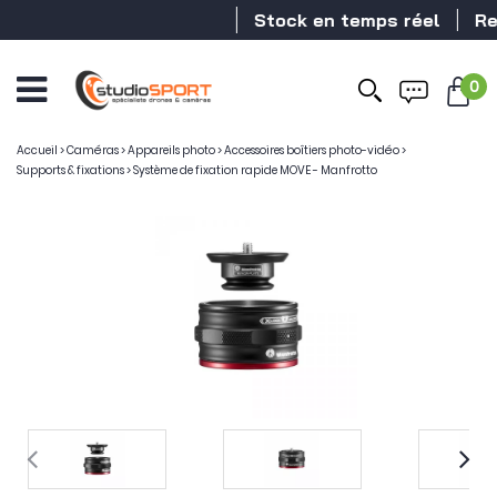
Stock en temps réel
Reve
0
Accueil
>
Caméras
>
Appareils photo
>
Accessoires boîtiers photo-vidéo
>
Supports & fixations
>
Système de fixation rapide MOVE - Manfrotto