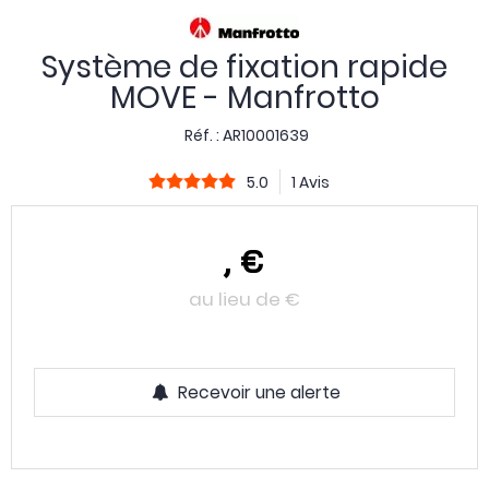
Système de fixation rapide
MOVE - Manfrotto
Réf. :
AR10001639
5.0
1 Avis
,
€
au lieu de
€
Recevoir une alerte