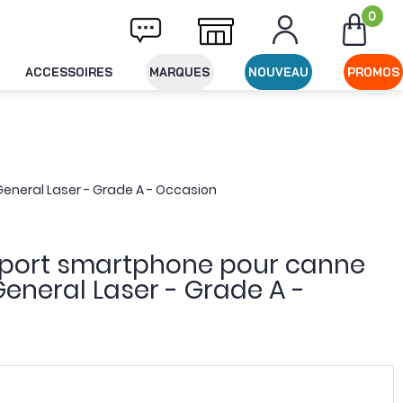
0
Livraison offerte dès 49€ d'achat
Expédit
ACCESSOIRES
MARQUES
NOUVEAU
PROMOS
eneral Laser - Grade A - Occasion
port smartphone pour canne
General Laser - Grade A -