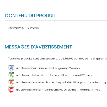
CONTENU DU PRODUIT
Garantie : 12 mois
MESSAGES D'AVERTISSEMENT
Tous nos produits sont classés par grade, testés par nos soins et garanti
: article reconditionné à neuf → garanti 24 mois
: article en très bon état, très peu utilisé
→
garanti 12 mois
:
article fonctionnel en bon état ayant été utilisé plus d'une fois
→
ga
:
article fonctionnel mais incomplet ou abîmé
→
garanti 3 mois