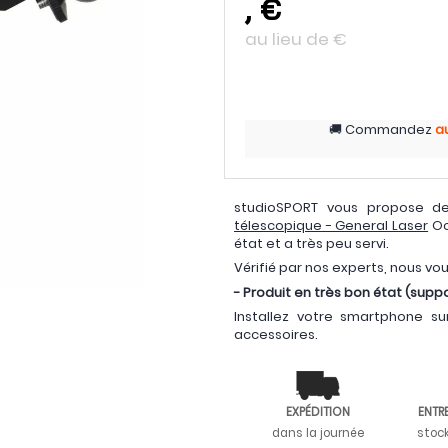
,
€
au lieu de
€
Commandez
a
studioSPORT vous propose de
télescopique - General Laser
Occ
état et a très peu servi.
Vérifié par nos experts, nous vo
- Produit en très bon état (supp
Installez votre smartphone s
accessoires.
EXPÉDITION
ENTR
dans la journée
stoc