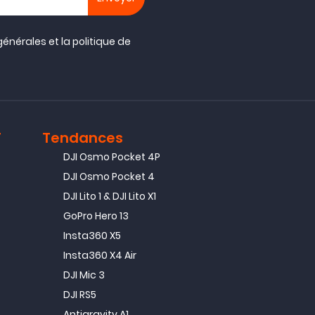
générales
et la
politique de
T
Tendances
DJI Osmo Pocket 4P
DJI Osmo Pocket 4
DJI Lito 1 & DJI Lito X1
GoPro Hero 13
Insta360 X5
Insta360 X4 Air
DJI Mic 3
DJI RS5
Antigravity A1