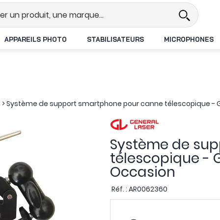
éel
Revendeur DJI N°1 en France
APPAREILS PHOTO
STABILISATEURS
MICROPHONES
s
>
Système de support smartphone pour canne télescopique - G
Système de sup
télescopique - 
Occasion
Réf. :
AR0062360