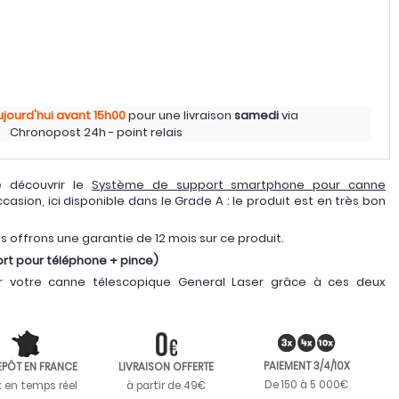
ujourd'hui
avant 15h00
pour une livraison
samedi
via
Chronopost 24h - point relais
 découvrir le
Système de support smartphone pour canne
asion, ici disponible dans le Grade A : le produit est en très bon
us offrons une garantie de 12 mois sur ce produit.
ort pour téléphone + pince)
ur votre canne télescopique General Laser grâce à ces deux
PAIEMENT 3/4/10X
EPÔT EN FRANCE
LIVRAISON OFFERTE
De 150 à 5 000€
k en temps réel
à partir de 49€