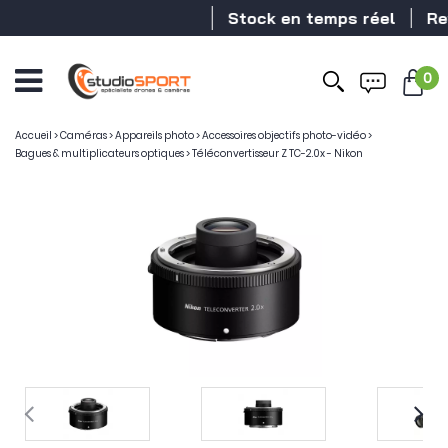
Stock en temps réel
Reve
0
Accueil
>
Caméras
>
Appareils photo
>
Accessoires objectifs photo-vidéo
>
Bagues & multiplicateurs optiques
>
Téléconvertisseur Z TC-2.0x - Nikon