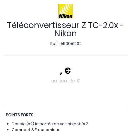
Téléconvertisseur Z TC-2.0x -
Nikon
Réf. :
AR0051232
,
€
au lieu de
€
POINTS FORTS :
Double (x2) la portée de vos objectifs Z
Compact & Ergonomique