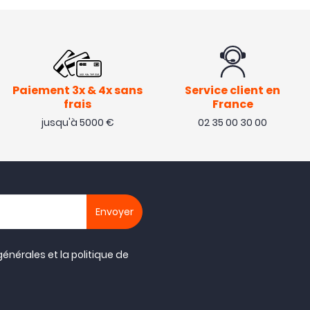
Paiement 3x & 4x sans
Service client en
frais
France
jusqu'à 5000 €
02 35 00 30 00
générales
et la
politique de