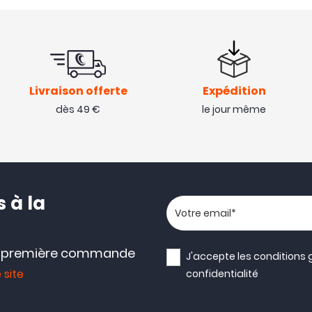
Livraison offerte
Expédition
dès 49 €
le jour même
 à la
Votre adresse email
e première commande
J'accepte les
conditions 
 site
confidentialité