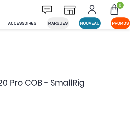
0
vraison offerte dès 49€ d'achat
Expédition
ACCESSOIRES
MARQUES
NOUVEAU
PROMOS
20 Pro COB - SmallRig