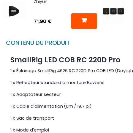
Zhiyun
71,90 €
CONTENU DU PRODUIT
SmallRig LED COB RC 220D Pro
1 x Éclairage SmallRig 4626 RC 220D Pro COB LED (Daylig
1 x Réflecteur standard à monture Bowens
1 x Adaptateur secteur
1 x Câble d'alimentation (6m / 19.7 pi)
1 x Sac de transport
1 x Mode d'emploi