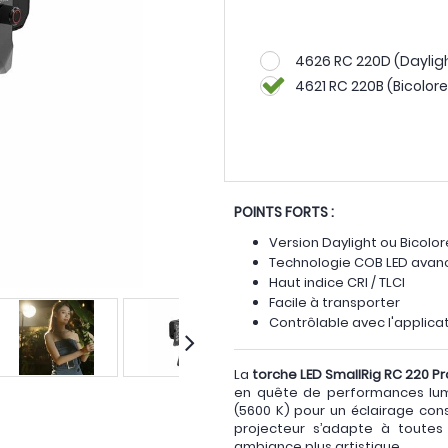
4626 RC 220D (Daylig
4621 RC 220B (Bicolore
POINTS FORTS :
Version Daylight ou Bicolor
Technologie COB LED ava
Haut indice CRI / TLCI
Facile à transporter
Contrôlable avec l'applica
La
torche LED SmallRig RC 220 Pr
en quête de performances lumi
(5600 K) pour un éclairage con
projecteur s’adapte à toutes 
ambiance plus artistique.