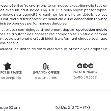
D avancée
, il offre une intensité lumineuse exceptionnelle tout en
les
avec un haut indice CRI/TLCI. Que vous soyez photographe,
précierez sa capacité à sublimer les moindres détails de vos
, il est facile à transporter et bénéficie d’une conception robuste
imisée pour des performances durables.
ant : pilotez ses réglages directement depuis l’
application mobile
ènes en ajoutant des accessoires compatibles. En studio comme
ient votre partenaire créatif idéal, transformant chaque tournage
essionnelle.
poussez les limites de votre créativité et offrez à vos projets un
PAIEMENT 3/4/10X
EPÔT EN FRANCE
LIVRAISON OFFERTE
De 150 à 5 000€
k en temps réel
à partir de 49€
lique 60 cm
DJI Mic 2 (2 TX + 1 RX)