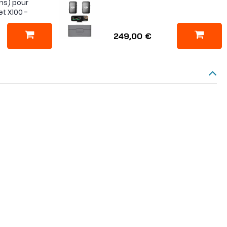
s) pour
t X100 -
249,00 €