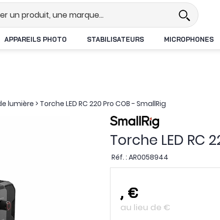
Revendeur DJI N°1 en France
Li
APPAREILS PHOTO
STABILISATEURS
MICROPHONES
de lumière
>
Torche LED RC 220 Pro COB - SmallRig
Torche LED RC 2
Réf. :
AR0058944
,
€
au lieu de
€