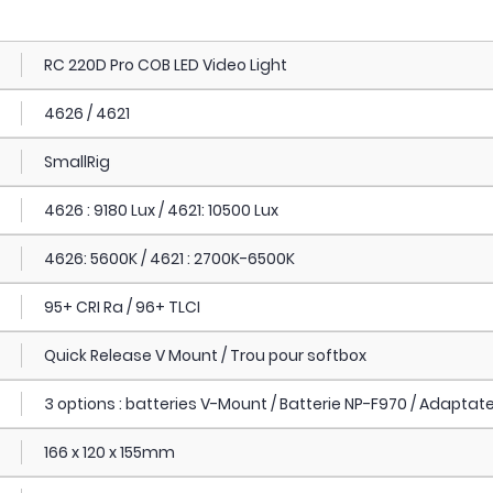
RC 220D Pro COB LED Video Light
4626 / 4621
SmallRig
4626 : 9180 Lux / 4621: 10500 Lux
4626: 5600K / 4621 : 2700K-6500K
95+ CRI Ra / 96+ TLCI
Quick Release V Mount / Trou pour softbox
3 options : batteries V-Mount / Batterie NP-F970 / Adaptat
166 x 120 x 155mm