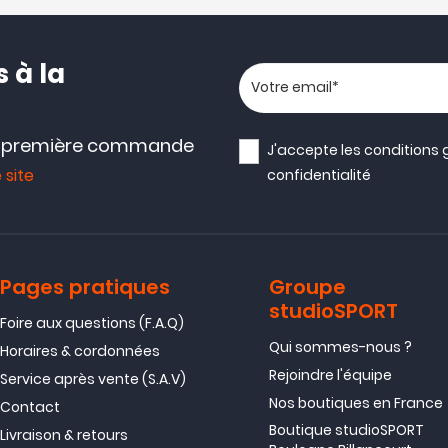
 à la
Votre adresse email
e première commande
J'accepte les
conditions 
 site
confidentialité
Pages pratiques
Groupe
studioSPORT
Foire aux questions (F.A.Q)
Qui sommes-nous ?
Horaires & cordonnées
Rejoindre l'équipe
Service après vente (S.A.V)
Nos boutiques en France
Contact
Boutique studioSPORT
Livraison & retours