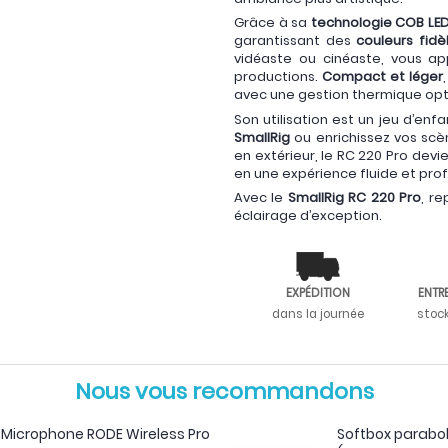
Grâce à sa
technologie COB LE
garantissant des
couleurs fidè
vidéaste ou cinéaste, vous ap
productions.
Compact et léger
avec une gestion thermique opt
Son utilisation est un jeu d’enf
SmallRig
ou enrichissez vos sc
en extérieur, le RC 220 Pro dev
en une expérience fluide et prof
Avec le
SmallRig RC 220 Pro
, re
éclairage d’exception.
EXPÉDITION
ENTR
dans la journée
stoc
Nous vous recommandons
Microphone RODE Wireless Pro
Softbox parabo