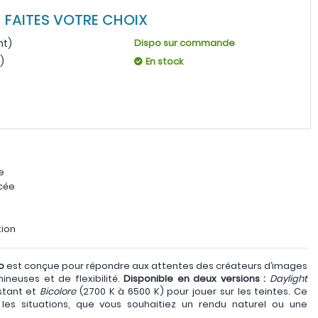
FAITES VOTRE CHOIX
ht)
Dispo sur commande
)
En stock
e
ncée
tion
o
est conçue pour répondre aux attentes des créateurs d’images
neuses et de flexibilité.
Disponible en deux versions :
Daylight
stant et
Bicolore
(2700 K à 6500 K) pour jouer sur les teintes. Ce
les situations, que vous souhaitiez un rendu naturel ou une