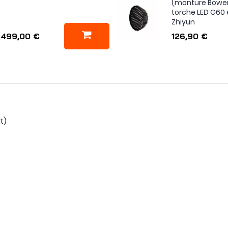
(monture Bowen
torche LED G60 e
Zhiyun
499,00 €
126,90 €
ht)