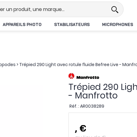
l
Revendeur DJI N°1 en France
APPAREILS PHOTO
STABILISATEURS
MICROPHONES
nopodes
>
Trépied 290 Light avec rotule fluide Befree Live - Manfr
Trépied 290 Ligh
- Manfrotto
Réf. :
AR0038289
,
€