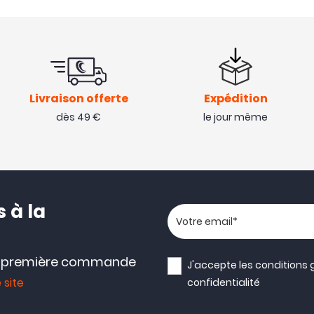
Livraison offerte
Expédition
dès 49 €
le jour même
 à la
Votre adresse email
e première commande
J'accepte les
conditions 
 site
confidentialité