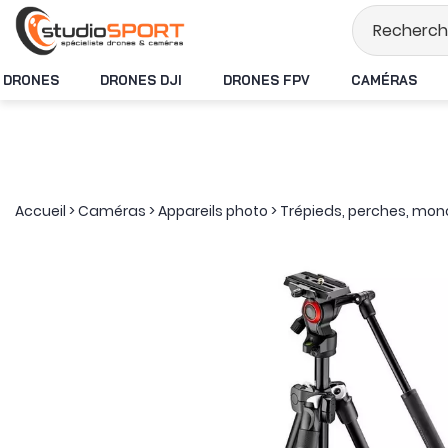
Stock en temps rée
DRONES
DRONES DJI
DRONES FPV
CAMÉRAS
Accueil
>
Caméras
>
Appareils photo
>
Trépieds, perches, mo