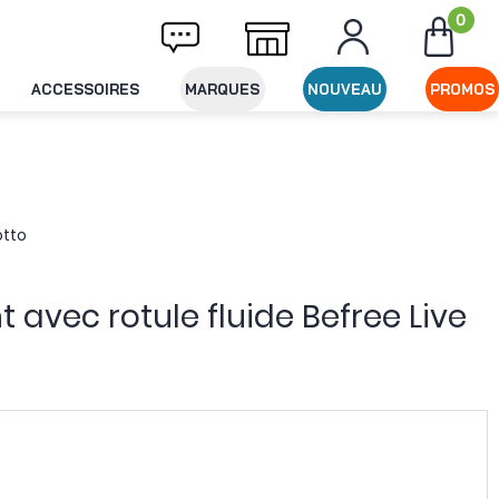
0
Livraison offerte dès 49€ d'achat
Expéditi
ACCESSOIRES
MARQUES
NOUVEAU
PROMOS
otto
t avec rotule fluide Befree Live