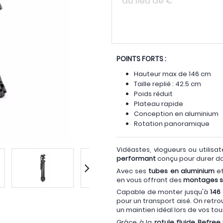
au lieu de
€
POINTS FORTS :
Hauteur max de 146 cm
Taille replié : 42.5 cm
Poids réduit
Plateau rapide
Conception en aluminium
Rotation panoramique
Vidéastes, vlogueurs ou utilis
performant
conçu pour durer da
Avec ses
tubes en aluminium
et
en vous offrant des
montages sé
Capable de monter jusqu'à
146
pour un transport aisé. On retr
un maintien idéal lors de vos to
Grâce à la
rotule fluide Befree