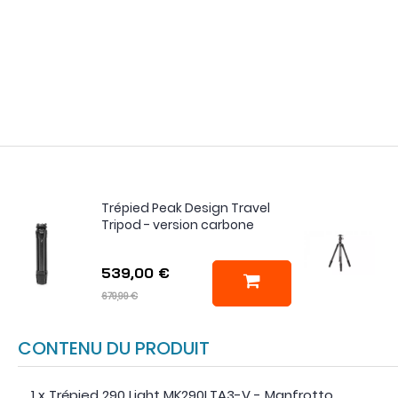
Trépied Peak Design Travel
Tripod - version carbone
539,00 €
679,99 €
CONTENU DU PRODUIT
1 x Trépied 290 Light MK290LTA3-V - Manfrotto