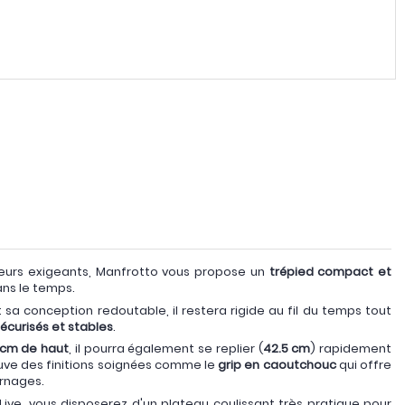
ateurs exigeants, Manfrotto vous propose un
trépied compact et
ns le temps.
 sa conception redoutable, il restera rigide au fil du temps tout
curisés et stables
.
 cm de haut
, il pourra également se replier (
42.5 cm
) rapidement
ouve des finitions soignées comme le
grip en caoutchouc
qui offre
urnages.
Live, vous disposerez d'un plateau coulissant très pratique pour