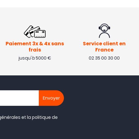
Paiement 3x & 4x sans
Service client en
frais
France
jusqu'à 5000 €
02 35 00 30 00
générales
et la
politique de