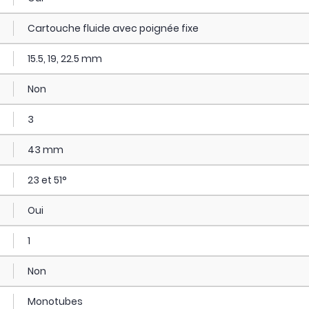
Cartouche fluide avec poignée fixe
15.5, 19, 22.5 mm
Non
3
43 mm
23 et 51°
Oui
1
Non
Monotubes