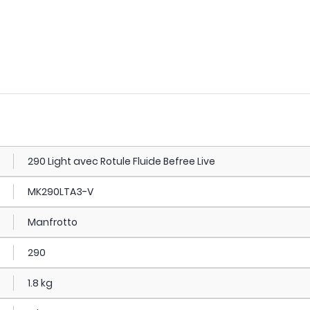
290 Light avec Rotule Fluide Befree Live
MK290LTA3-V
Manfrotto
290
1.8 kg