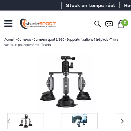
Stock en temps réel
Reve
0
Accueil
>
Caméras
>
Caméras sport & 360
>
Supports, fixations & trépieds
>
Triple
ventouse pour caméras - Telesin