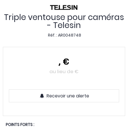
Triple ventouse pour caméras
- Telesin
Réf. :
AR0048748
,
€
au lieu de
€
Recevoir une alerte
POINTS FORTS :