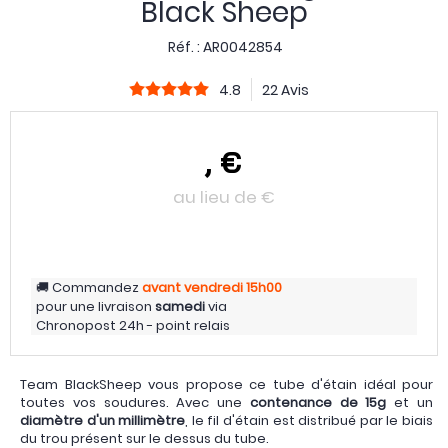
Black Sheep
Réf. :
AR0042854
4.8
22 Avis
,
€
au lieu de
€
Commandez
avant vendredi
15h00
pour une livraison
samedi
via
Chronopost 24h - point relais
Team BlackSheep vous propose ce tube d'étain idéal pour
toutes vos soudures. Avec une
contenance de 15g
et un
diamètre d'un millimètre
, le fil d'étain est distribué par le biais
du trou présent sur le dessus du tube.