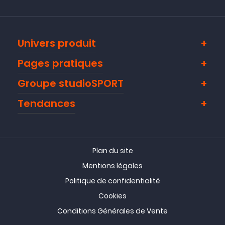
Meilleur étain pour souder
( 31/01/22 )
Univers produit
Pages pratiques
Avis collecté par Trustpilot
Groupe studioSPORT
super pratique sur le terrain
Tendances
( 17/05/21 )
Avis collecté par Trustpilot
Plan du site
Mentions légales
étain de super qualité
Politique de confidentialité
( 10/03/21 )
Cookies
Conditions Générales de Vente
Avis collecté par Trustpilot