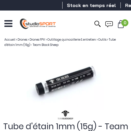
Stock en temps réel
Reve
0
Accueil
>
Drones
>
Drones FPV
>
Outillage, quincaillerie & entretien
>
Outils
>
Tube
d'étain 1mm (15g) - Team Black Sheep
Tube d'étain 1mm (15g) - Team