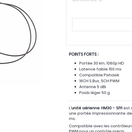
POINTS FORTS :
Portée 30 km, 1080p HD
Latence faible 150 ms
Compatible Pixhawk
16CH S.Bus, 5CH PWM
Antenne 5 dBi
Poids léger 50 g
L’
unité aérienne HM30 - SIYI
est 
une portée impressionnante d
ms.
Compatible avec les contrôleurs
PWM pour un contrôle précis.