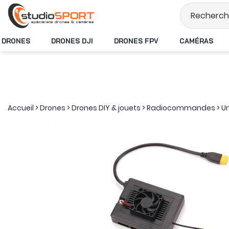
Stock en temps réel
DRONES
DRONES DJI
DRONES FPV
CAMÉRAS
Accueil
>
Drones
>
Drones DIY & jouets
>
Radiocommandes
>
Un