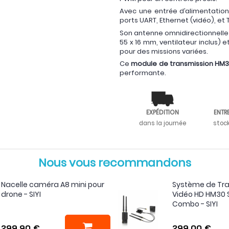
Avec une entrée d’alimentation 
ports UART, Ethernet (vidéo), et
Son antenne omnidirectionnelle 
55 x 16 mm, ventilateur inclus) e
pour des missions variées.
Ce
module de transmission HM
performante.
EXPÉDITION
ENTR
dans la journée
stoc
Nous vous recommandons
Nacelle caméra A8 mini pour
Système de Tr
drone - SIYI
Vidéo HD HM30
Combo - SIYI
299,90 €
299,00 €