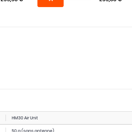
HM30 Air Unit
50 g (sans antenne)