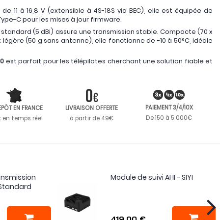
de 11 à 16,8 V (extensible à 4S-18S via BEC), elle est équipée de
 Type-C pour les mises à jour firmware.
standard (5 dBi) assure une transmission stable. Compacte (70 x
t légère (50 g sans antenne), elle fonctionne de -10 à 50°C, idéale
30
est parfait pour les télépilotes cherchant une solution fiable et
PAIEMENT 3/4/10X
EPÔT EN FRANCE
LIVRAISON OFFERTE
De 150 à 5 000€
k en temps réel
à partir de 49€
ansmission
Module de suivi AI II - SIYI
 Standard
419,00 €