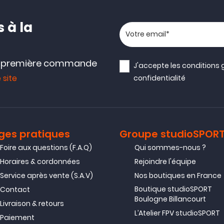
 à la
Votre adresse email
e première commande
J'accepte les
conditions 
 site
confidentialité
ges pratiques
Groupe studioSPOR
Foire aux questions (F.A.Q)
Qui sommes-nous ?
Horaires & cordonnées
Rejoindre l'équipe
Service après vente (S.A.V)
Nos boutiques en France
Boutique studioSPORT
Contact
Boulogne Billancourt
Livraison & retours
L’Atelier FPV studioSPORT
Paiement