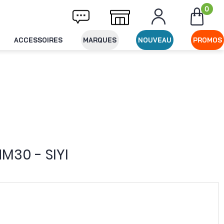
0
vraison offerte dès 49€ d'achat
Expéditio
ACCESSOIRES
MARQUES
NOUVEAU
PROMOS
M30 - SIYI