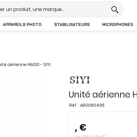
Revendeur DJI N°1 en France
Li
APPAREILS PHOTO
STABILISATEURS
MICROPHONES
ité aérienne HM30 - SIYI
Unité aérienne H
Réf. :
AR0060495
,
€
au lieu de
€