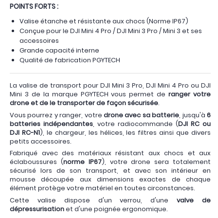
POINTS FORTS :
Valise étanche et résistante aux chocs (Norme IP67)
Conçue pour le DJI Mini 4 Pro / DJI Mini 3 Pro / Mini 3 et ses
accessoires
Grande capacité interne
Qualité de fabrication PGYTECH
La valise de transport pour DJI Mini 3 Pro, DJI Mini 4 Pro ou DJI
Mini 3 de la marque PGYTECH vous permet de
ranger votre
drone et de le transporter de façon sécurisée
.
Vous pourrez y ranger, votre
drone avec sa batterie
, jusqu'à
6
batteries indépendantes
, votre radiocommande (
DJI RC ou
DJI RC-N1
), le chargeur, les hélices, les filtres ainsi que divers
petits accessoires.
Fabriqué avec des matériaux résistant aux chocs et aux
éclaboussures (
norme IP67
), votre drone sera totalement
sécurisé lors de son transport, et avec son intérieur en
mousse découpée aux dimensions exactes de chaque
élément protège votre matériel en toutes circonstances.
Cette valise dispose d'un verrou, d'une
valve de
dépressurisation
et d'une poignée ergonomique.