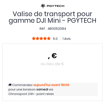
Valise de transport pour
gamme DJI Mini - PGYTECH
Réf. :
AR0052084
5.0
1 Avis
,
€
au lieu de
€
Commandez
aujourd'hui
avant 15h00
pour une livraison
samedi
via
Chronopost 24h - point relais