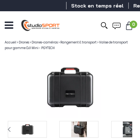
Stock en temps réel
Reve
0
Accueil
>
Drones
>
Drones-caméras
>
Rangement & transport
>
Valise de transport
pour gamme DJI Mini - PGYTECH