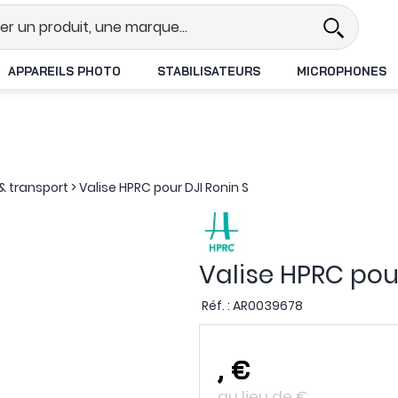
l
Revendeur DJI N°1 en France
L
APPAREILS PHOTO
STABILISATEURS
MICROPHONES
 transport
>
Valise HPRC pour DJI Ronin S
Valise HPRC pour
Réf. :
AR0039678
,
€
au lieu de
€