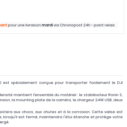
nant
pour une livraison
mardi
via
Chronopost 24h - point relais
 est spécialement conçue pour transporter facilement le DJI
nsité maintient l’ensemble du matériel : le stabilisateur Ronin S,
ension, la mounting plate de la caméra, le chargeur 24W USB, deux
ésistera aux chocs, aux chutes et à la corrosion. Cette valise est
, lorsqu'il est fermé, maintiendra l'étui étanche et protège votre
ergé.