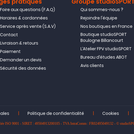
ges pratiques
Groupe studioSPOR
Foire aux questions (F.A.Q)
Qui sommes-nous ?
Horaires & cordonnées
Rejoindre l'équipe
Service après vente (S.A.V)
Nos boutiques en France
Boutique studioSPORT
Contact
Boulogne Billancourt
Livraison & retours
L’Atelier FPV studioSPORT
Paiement
Bureau d’études ABOT
Demander un devis
Avis clients
Sécurité des données
|
|
|
gales
Politique de confidentialité
Cookies
rtifiée ISO 9001 - SIRET : 49504913200105 - TVA IntraComm : FR02495049132 - © studioS