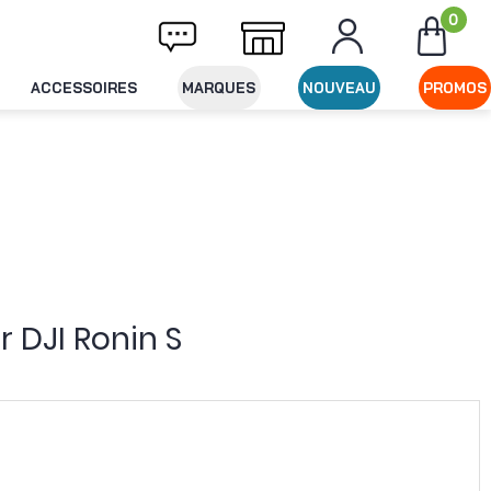
0
ivraison offerte dès 49€ d'achat
Expéditio
ACCESSOIRES
MARQUES
NOUVEAU
PROMOS
 DJI Ronin S