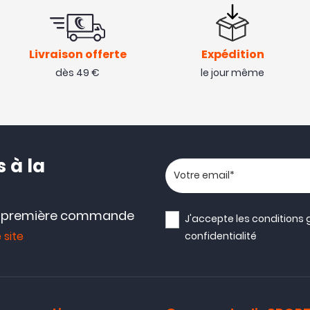
Livraison offerte
Expédition
dès 49 €
le jour même
 à la
Votre adresse email
e première commande
J'accepte les
conditions 
 site
confidentialité