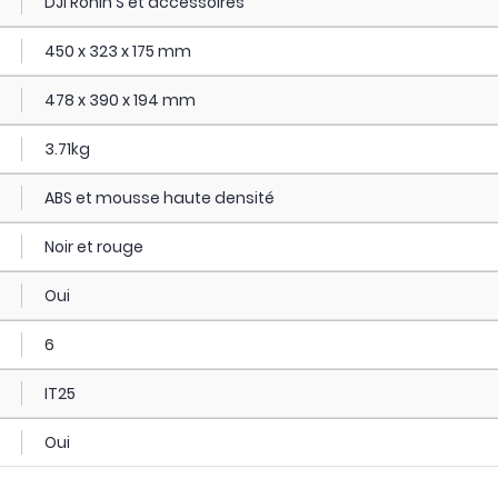
DJI Ronin S et accessoires
450 x 323 x 175 mm
478 x 390 x 194 mm
3.71kg
ABS et mousse haute densité
Noir et rouge
Oui
6
IT25
Oui