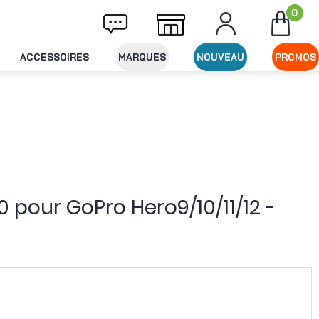
0
Livraison offerte dès 49€ d'achat
Expéditi
ACCESSOIRES
MARQUES
NOUVEAU
PROMOS
 pour GoPro Hero9/10/11/12 -