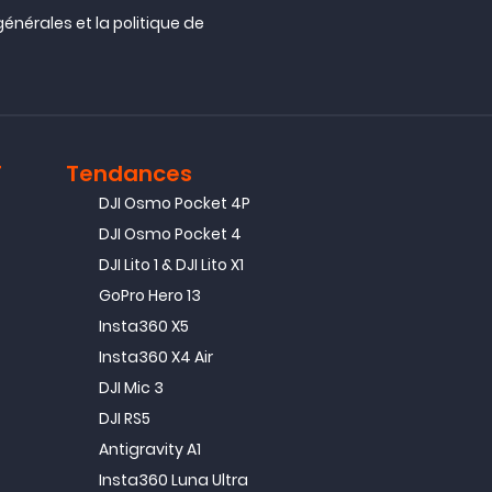
générales
et la
politique de
T
Tendances
DJI Osmo Pocket 4P
DJI Osmo Pocket 4
DJI Lito 1 & DJI Lito X1
GoPro Hero 13
Insta360 X5
Insta360 X4 Air
DJI Mic 3
DJI RS5
Antigravity A1
Insta360 Luna Ultra