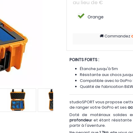
au lieu de
€
Orange
Commandez
POINTS FORTS :
Étanche jusqu'à 5m
Résistante aux chocs jusq
Compatible avec la GoPro H
Qualité de fabrication B&
studioSPORT vous propose cette 
de ranger votre GoPro et ses
ac
Doté de matériaux solides e
profondeu
r et étant résistant
partir à l'aventure.
Ne pesant que
1.7kg
, elle vous 