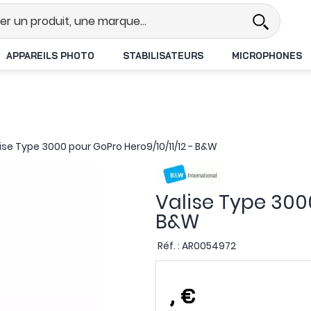
l
Revendeur DJI N°1 en France
APPAREILS PHOTO
STABILISATEURS
MICROPHONES
ise Type 3000 pour GoPro Hero9/10/11/12 - B&W
Valise Type 3000
B&W
Réf. :
AR0054972
,
€