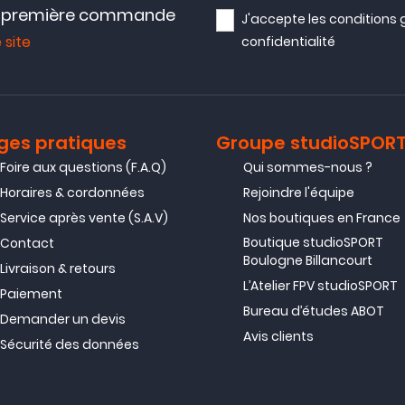
e première commande
J'accepte les
conditions 
 site
confidentialité
ges pratiques
Groupe studioSPOR
Foire aux questions (F.A.Q)
Qui sommes-nous ?
Horaires & cordonnées
Rejoindre l'équipe
Service après vente (S.A.V)
Nos boutiques en France
Boutique studioSPORT
Contact
Boulogne Billancourt
Livraison & retours
L’Atelier FPV studioSPORT
Paiement
Bureau d’études ABOT
Demander un devis
Avis clients
Sécurité des données