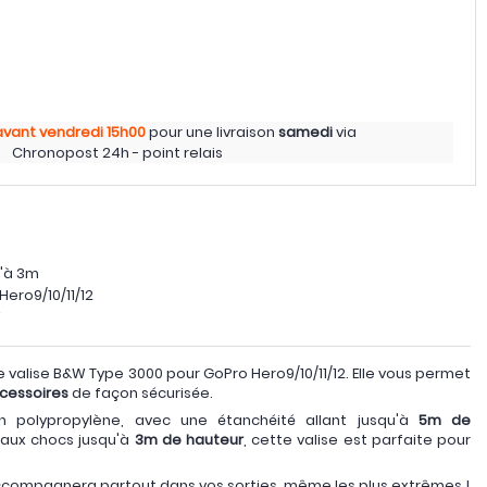
avant vendredi
15h00
pour une livraison
samedi
via
Chronopost 24h - point relais
u'à 3m
ero9/10/11/12
W
valise B&W Type 3000 pour GoPro Hero9/10/11/12. Elle vous permet
cessoires
de façon sécurisée.
n polypropylène, avec une étanchéité allant jusqu'à
5m de
e aux chocs jusqu'à
3m de hauteur
, cette valise est parfaite pour
accompagnera partout dans vos sorties, même les plus extrêmes !