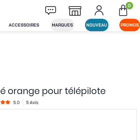
0
ivraison offerte dès 49€ d'achat
Expéditio
ACCESSOIRES
MARQUES
NOUVEAU
PROMOS
té orange pour télépilote
5.0
5 Avis