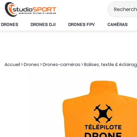
Stock en temps rée
DRONES
DRONES DJI
DRONES FPV
CAMÉRAS
Accueil
>
Drones
>
Drones-caméras
>
Balises, textile & éclaira