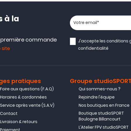
 à la
Votre adresse email
e première commande
J'accepte les
conditions 
 site
confidentialité
ges pratiques
Groupe studioSPOR
Foire aux questions (F.A.Q)
Qui sommes-nous ?
Horaires & cordonnées
Rejoindre l'équipe
Service après vente (S.A.V)
Nos boutiques en France
Boutique studioSPORT
Contact
Boulogne Billancourt
Livraison & retours
L’Atelier FPV studioSPORT
Paiement