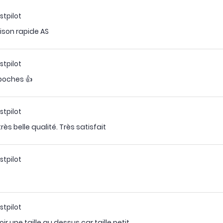
stpilot
ison rapide AS
stpilot
poches 👍
stpilot
ès belle qualité. Très satisfait
stpilot
stpilot
ir une taille au dessus car taille petit