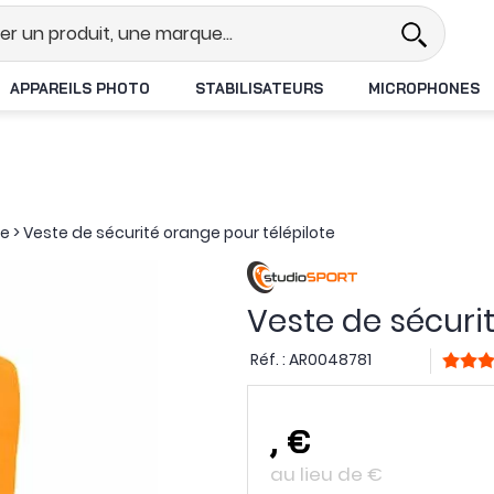
l
Revendeur DJI N°1 en France
L
APPAREILS PHOTO
STABILISATEURS
MICROPHONES
ge
>
Veste de sécurité orange pour télépilote
Veste de sécuri
Réf. :
AR0048781
,
€
au lieu de
€