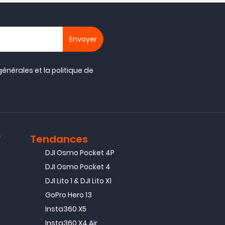
générales
et la
politique de
T
Tendances
DJI Osmo Pocket 4P
DJI Osmo Pocket 4
DJI Lito 1 & DJI Lito X1
GoPro Hero 13
Insta360 X5
Insta360 X4 Air