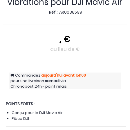
vibrations pour DJI Mavic Air
Réf. :
AR0038599
,
€
au lieu de
€
Commandez
aujourd'hui
avant 15h00
pour une livraison
samedi
via
Chronopost 24h - point relais
POINTS FORTS :
Conçu pour le DJI Mavic Air
Pièce DJI