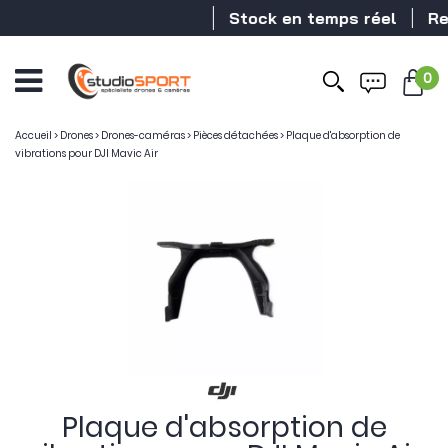
Stock en temps réel
Reve
0
Accueil
>
Drones
>
Drones-caméras
>
Pièces détachées
>
Plaque d'absorption de
vibrations pour DJI Mavic Air
Plaque d'absorption de